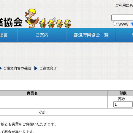
ご利用にあ
WWW
商品名
部数
部数
:
小計
一般とも実費をご負担いただきます。
って料金が異なります。