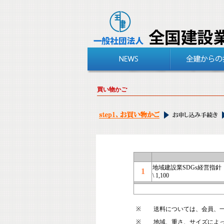
買い物かご
地域建設業SDGs経営指針
1
\ 1,100
※
送料については、会員、
※
地域、重さ、サイズによ