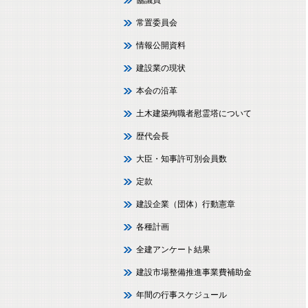
協議員
常置委員会
情報公開資料
建設業の現状
本会の沿革
土木建築殉職者慰霊塔について
歴代会長
大臣・知事許可別会員数
定款
建設企業（団体）行動憲章
各種計画
全建アンケート結果
建設市場整備推進事業費補助金
年間の行事スケジュール