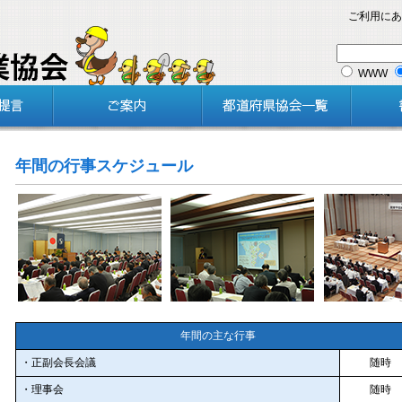
ご利用にあ
WWW
年間の行事スケジュール
年間の主な行事
・正副会長会議
随時
・理事会
随時