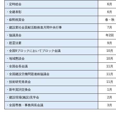
・定時総会
6月
・全建表彰
6月
・叙勲祝賀会
春・秋
・建設業社会貢献活動推進月間中央行事
7月
・協議員会
年2回
・慰霊法要
9月
・全国9ブロックにおいてブロック会議
10月
・地域懇談会
10月
・全国会長会議
11月
・全国建設労働問題連絡協議会
11月
・技術研究発表会
11月
・新年賀詞交換会
1月
・建設現場(施設)見学会
2月
・全国専務・事務局長会議
3月