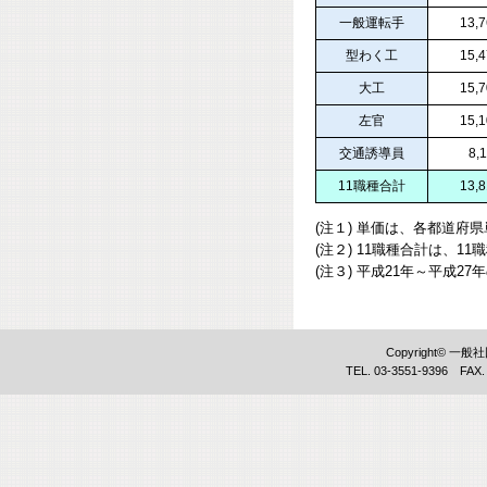
一般運転手
13,
型わく工
15,
大工
15,
左官
15,
交通誘導員
8,
11職種合計
13,
(注１) 単価は、各都道府
(注２) 11職種合計は、1
(注３) 平成21年～平成
Copyright©
TEL. 03-3551-9396 FAX.