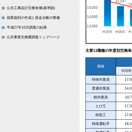
公共工事設計労務単価(基準額)
就業規則の作成と賃金台帳の整備
平成27年10月調査の結果
公共事業労務費調査トップページ
主要11職種の年度別労務
職種
H15年
特殊作業員
17,
普通作業員
14,
軽作業員
10,
とび工
17,
鉄筋工
17,
特殊運転手
18,