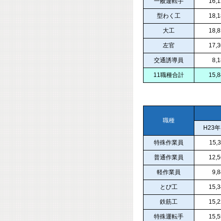
一般運転手
16,
型わく工
18,
大工
18,
左官
17,
交通誘導員
8,
11職種合計
15,
職種
H23年
特殊作業員
15,
普通作業員
12,
軽作業員
9,
とび工
15,
鉄筋工
15,
特殊運転手
15,