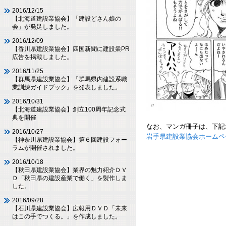
2016/12/15
【北海道建設業協会】「建設どさん娘の
会」が発足しました。
2016/12/09
【香川県建設業協会】四国新聞に建設業PR
広告を掲載しました。
2016/11/25
【群馬県建設業協会】『群馬県内建設系職
業訓練ガイドブック』を発表しました。
2016/10/31
【北海道建設業協会】創立100周年記念式
典を開催
なお、マンガ冊子は、下記
2016/10/27
岩手県建設業協会ホームペ
【神奈川県建設業協会】第６回建設フォー
ラムが開催されました。
2016/10/18
【秋田県建設業協会】業界の魅力紹介ＤＶ
Ｄ「秋田県の建設産業で働く」を製作しま
した。
2016/09/28
【石川県建設業協会】広報用ＤＶＤ「未来
はこの手でつくる。」を作成しました。