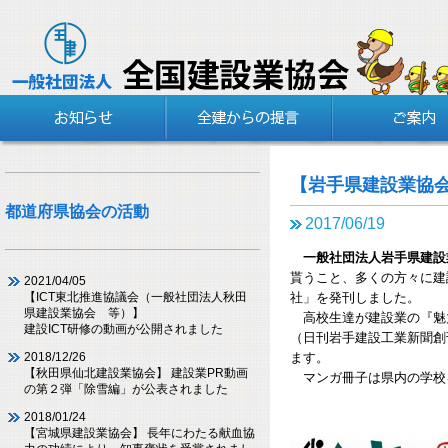
【岩手県建設業協
都道府県協会の活動
2017/06/19
一般社団法人岩手県建設
貰うこと、多くの方々に建
2021/04/05
社」を発刊しました。
【ICT東北推進協議会（一般社団法人秋田
県建設業協会 等）】
高校生達が建設業の『魅
建設ICT研修の動画が公開されました
（日刊岩手建設工業新聞創
ます。
2018/12/26
【秋田県仙北建設業協会】 建設業PR動画
マンガ冊子は県内の学校
の第２弾「除雪編」が公表されました
2018/01/24
【宮城県建設業協会】 長年にわたる献血協