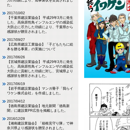
力の功績により、知事褒状を受賞されまし
た。
2017/10/02
【千葉県建設業協会】 平成29年3月に発生
した、高病原性鳥インフルエンザの感染拡
大防止に尽力した功績により、千葉県から
感謝状が贈呈されました。
2017/09/27
【広島県建設工業協会】「子どもたちに絵
本を贈る事業」の実施について
2017/06/26
【宮城県建設業協会】 平成29年3月に発生
した、高病原性鳥インフルエンザの感染拡
大防止に貢献した功績に対し、宮城県より
感謝状を贈呈されました。
2017/06/19
【岩手県建設業協会】マンガ冊子「我らイ
ワケン株式会社」を作成しました。
2017/04/12
【徳島県建設業協会】地元新聞「徳島新
聞」に建設業PR広告を掲載しました。
2016/12/28
【湘南建設業協会】「箱根見守り隊」で神
奈川県より感謝状を贈呈されました。