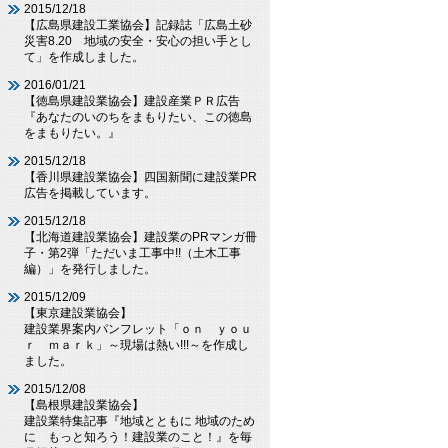
2015/12/18
【広島県建設工業協会】記録誌「広島土砂
災害8.20 地域の安全・安心の担い手とし
て」を作成しました。
2016/01/21
【徳島県建設業協会】建設産業ＰＲ広告
『あなたのいのちをまもりたい、この徳島
をまもりたい。』
2015/12/18
【香川県建設業協会】四国新聞に建設業PR
広告を掲載しています。
2015/12/18
【北海道建設業協会】建設業のPRマンガ冊
子・第2弾「ただいま工事中!!（土木工事
編）」を発行しました。
2015/12/09
【東京建設業協会】
建設業界案内パンフレット「ｏｎ ｙｏｕ
ｒ ｍａｒｋ」～現場は熱い!!!～を作成し
ました。
2015/12/08
【島根県建設業協会】
建設業特集記事『地域とともに 地域のため
に もっと知ろう！建設業のこと！』を毎