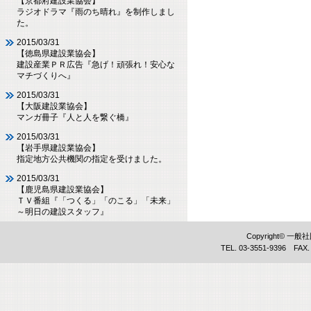
【京都府建設業協会】
ラジオドラマ『雨のち晴れ』を制作しまし
た。
2015/03/31
【徳島県建設業協会】
建設産業ＰＲ広告『急げ！頑張れ！安心な
マチづくりへ』
2015/03/31
【大阪建設業協会】
マンガ冊子『人と人を繋ぐ橋』
2015/03/31
【岩手県建設業協会】
指定地方公共機関の指定を受けました。
2015/03/31
【鹿児島県建設業協会】
ＴＶ番組『「つくる」「のこる」「未来」
～明日の建設スタッフ』
Copyright©
TEL. 03-3551-9396 FAX.