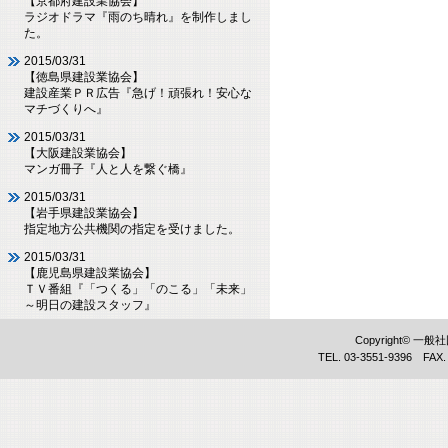
【京都府建設業協会】
ラジオドラマ『雨のち晴れ』を制作しまし
た。
2015/03/31
【徳島県建設業協会】
建設産業ＰＲ広告『急げ！頑張れ！安心な
マチづくりへ』
2015/03/31
【大阪建設業協会】
マンガ冊子『人と人を繋ぐ橋』
2015/03/31
【岩手県建設業協会】
指定地方公共機関の指定を受けました。
2015/03/31
【鹿児島県建設業協会】
ＴＶ番組『「つくる」「のこる」「未来」
～明日の建設スタッフ』
Copyright©
TEL. 03-3551-9396 FAX.