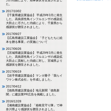
力の功績により、知事褒状を受賞されまし
た。
2017/10/02
【千葉県建設業協会】 平成29年3月に発生
した、高病原性鳥インフルエンザの感染拡
大防止に尽力した功績により、千葉県から
感謝状が贈呈されました。
2017/09/27
【広島県建設工業協会】「子どもたちに絵
本を贈る事業」の実施について
2017/06/26
【宮城県建設業協会】 平成29年3月に発生
した、高病原性鳥インフルエンザの感染拡
大防止に貢献した功績に対し、宮城県より
感謝状を贈呈されました。
2017/06/19
【岩手県建設業協会】マンガ冊子「我らイ
ワケン株式会社」を作成しました。
2017/04/12
【徳島県建設業協会】地元新聞「徳島新
聞」に建設業PR広告を掲載しました。
2016/12/28
【湘南建設業協会】「箱根見守り隊」で神
奈川県より感謝状を贈呈されました。