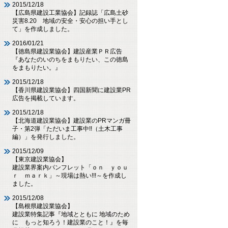
2015/12/18
【広島県建設工業協会】記録誌「広島土砂
災害8.20 地域の安全・安心の担い手とし
て」を作成しました。
2016/01/21
【徳島県建設業協会】建設産業ＰＲ広告
『あなたのいのちをまもりたい、この徳島
をまもりたい。』
2015/12/18
【香川県建設業協会】四国新聞に建設業PR
広告を掲載しています。
2015/12/18
【北海道建設業協会】建設業のPRマンガ冊
子・第2弾「ただいま工事中!!（土木工事
編）」を発行しました。
2015/12/09
【東京建設業協会】
建設業界案内パンフレット「ｏｎ ｙｏｕ
ｒ ｍａｒｋ」～現場は熱い!!!～を作成し
ました。
2015/12/08
【島根県建設業協会】
建設業特集記事『地域とともに 地域のため
に もっと知ろう！建設業のこと！』を毎