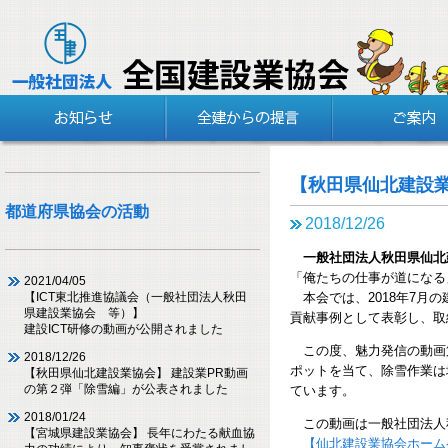
【秋田県仙北建設業
都道府県協会の活動
2018/12/26
一般社団法人秋田県仙北
「俺たちの仕事が道になる
2021/04/05
本会では、2018年7月
【ICT東北推進協議会（一般社団法人秋田
県建設業協会 等）】
貢献事例として表彰し、取
建設ICT研修の動画が公開されました
この度、魅力発信の動画
2018/12/26
ポットを当て、除雪作業は
【秋田県仙北建設業協会】 建設業PR動画
の第２弾「除雪編」が公表されました
ています。
2018/01/24
この動画は一般社団法人
【宮城県建設業協会】 長年にわたる献血協
【仙北建設業協会ホーム