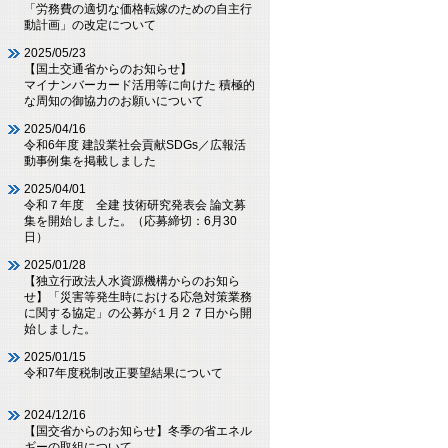
「労務費の適切な価格転嫁のための自主行
動計画」の改定について
2025/05/23
【国土交通省からのお知らせ】
マイナンバーカード活用等に向けた 積極的
な周知の御協力のお願いについて
2025/04/16
令和6年度 建設業社会貢献SDGs／広報活
動事例集を掲載しました
2025/04/01
令和７年度 全建 技術研究発表会 論文募
集を開始しました。（応募締切：6月30
日）
2025/01/28
【独立行政法人水資源機構からのお知ら
せ】「災害等発生時における応急対策業務
に関する協定」の公募が１月２７日から開
始しました。
2025/01/15
令和7年度税制改正要望結果について
2024/12/16
【国交省からのお知らせ】冬季の省エネル
ギーの取組について