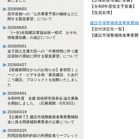
【正味財産増減計算書】
新しました
【令和8年度収支予算書】
2026/06/03
【役員名簿】
高市首相への「公共事業予算の確保などに
関する緊急要望」について
建設市場整備推進事業費補
2026/06/03
【交付決定先一覧】
「(一社)全国建設業協会統一様式 おそれ
【建設市場整備推進事業費
情報通知書」の改訂について
2026/05/01
金子国土交通大臣への「中東情勢に伴う建
設資材の需給に関する緊急要望」について
2026/04/27
【新建新聞社からのお知らせ】参加型ミュ
ージック・ビデオ企画「最高建設、さあ行
こう建設」プロジェクトを始動いたしまし
た
2026/04/01
令和8年度 全建 技術研究発表会 論文募集
を開始しました。（応募期限：6月30日）
2026/03/19
【公募終了】建設市場整備推進事業費補助
金に係る間接補助事業者の公募について
2026/02/25
民間請負契約約款の利用促進リーフレット