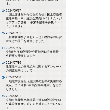
す。
2024/09/27
【国土交通省からのお知らせ】国土交通省
主催中堅・中小建設企業向けベトナム・ジ
ョブフェア開催！ 参加希望者を募集！（１
０／１８〆）
2024/07/31
【新建新聞社よりお知らせ】建設業の経営
者向けの冊子を発刊しました
2024/07/29
令和6年度 建設業社会貢献活動推進月間中
央行事を開催しました
2024/07/16
生産性向上の取り組みに関するアンケート
の調査結果について
2024/05/08
「地域防災を担う建設業の近年の災害対応
状況」に「令和6年 能登半島地震」を追加
しました
2024/05/01
令和６年能登半島地震に係る建設会社およ
び建設従事者に対する支援メニューについ
て