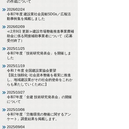
の作成について
2026/02/24
令和7年度 建設業社会貢献SDGs／広報活
動事例集を掲載しました
2026/02/09
≪2月9日 更新≫建設市場整備推進事業費補
助金に係る間接補助事業者について（応募
受付終了）
2025/11/25
令和7年度「技術研究発表会」を開催しま
した
2025/11/19
令和７年度 全国建設業協会要望
【国土強靱化･社会資本整備を着実に推進
し、地域建設業がその社会的使命をこれか
らも果たしていくために】
2025/10/27
令和7年度「全建 技術研究発表会」の開催
について
2025/10/06
令和7年度「労働環境の整備に関するアン
ケート」調査結果を掲載します。
2025/09/04