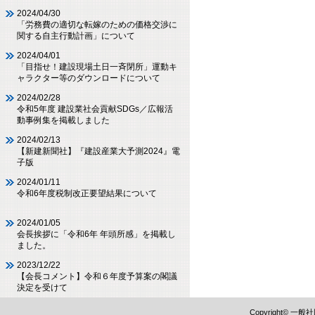
2024/04/30
「労務費の適切な転嫁のための価格交渉に
関する自主行動計画」について
2024/04/01
「目指せ！建設現場土日一斉閉所」運動キ
ャラクター等のダウンロードについて
2024/02/28
令和5年度 建設業社会貢献SDGs／広報活
動事例集を掲載しました
2024/02/13
【新建新聞社】『建設産業大予測2024』電
子版
2024/01/11
令和6年度税制改正要望結果について
2024/01/05
会長挨拶に「令和6年 年頭所感」を掲載し
ました。
2023/12/22
【会長コメント】令和６年度予算案の閣議
決定を受けて
Copyright©