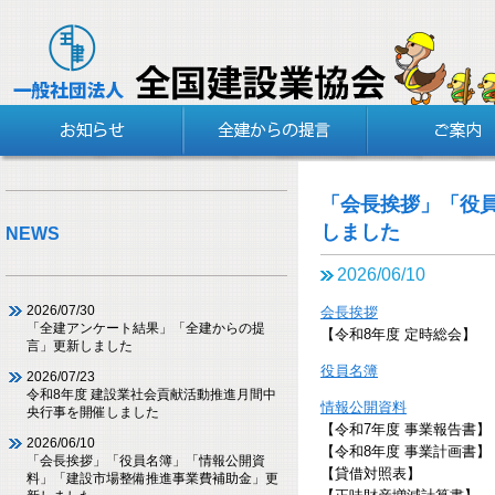
「会長挨拶」「役
しました
NEWS
2026/06/10
2026/07/30
会長挨拶
「全建アンケート結果」「全建からの提
【令和8年度 定時総会】
言」更新しました
役員名簿
2026/07/23
令和8年度 建設業社会貢献活動推進月間中
情報公開資料
央行事を開催しました
【令和7年度 事業報告書】
2026/06/10
【令和8年度 事業計画書】
「会長挨拶」「役員名簿」「情報公開資
【貸借対照表】
料」「建設市場整備推進事業費補助金」更