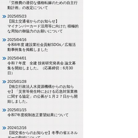
「労務費の適切な価格転嫁のための自主行
動計画」の改定について
2025/05/23
【国土交通省からのお知らせ】
マイナンバーカード活用等に向けた 積極的
な周知の御協力のお願いについて
2025/04/16
令和6年度 建設業社会貢献SDGs／広報活
動事例集を掲載しました
2025/04/01
令和７年度 全建 技術研究発表会 論文募
集を開始しました。（応募締切：6月30
日）
2025/01/28
【独立行政法人水資源機構からのお知ら
せ】「災害等発生時における応急対策業務
に関する協定」の公募が１月２７日から開
始しました。
2025/01/15
令和7年度税制改正要望結果について
2024/12/16
【国交省からのお知らせ】冬季の省エネル
ギーの取組について