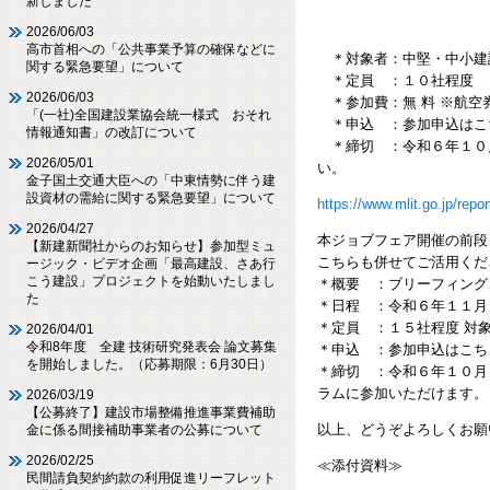
１２月１日
新しました
１２月２日 
2026/06/03
高市首相への「公共事業予算の確保などに
＊対象者：中堅・中小建
関する緊急要望」について
＊定員 ：１０社程度
2026/06/03
＊参加費：無 料 ※航空
「(一社)全国建設業協会統一様式 おそれ
＊申込 ：参加申込はこ
情報通知書」の改訂について
＊締切 ：令和６年１０月
2026/05/01
い。
金子国土交通大臣への「中東情勢に伴う建
設資材の需給に関する緊急要望」について
https://www.mlit.go.jp/re
2026/04/27
本ジョブフェア開催の前段
【新建新聞社からのお知らせ】参加型ミュ
こちらも併せてご活用くだ
ージック・ビデオ企画「最高建設、さあ行
こう建設」プロジェクトを始動いたしまし
＊概要 ：ブリーフィング
た
＊日程 ：令和６年１１月
＊定員 ：１５社程度 対
2026/04/01
令和8年度 全建 技術研究発表会 論文募集
＊申込 ：参加申込はこ
を開始しました。（応募期限：6月30日）
＊締切 ：令和６年１０月
ラムに参加いただけます。
2026/03/19
【公募終了】建設市場整備推進事業費補助
以上、どうぞよろしくお願
金に係る間接補助事業者の公募について
2026/02/25
≪添付資料≫
民間請負契約約款の利用促進リーフレット