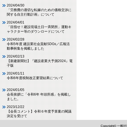
2024/04/30
「労務費の適切な転嫁のための価格交渉に
関する自主行動計画」について
2024/04/01
「目指せ！建設現場土日一斉閉所」運動キ
ャラクター等のダウンロードについて
2024/02/28
令和5年度 建設業社会貢献SDGs／広報活
動事例集を掲載しました
2024/02/13
【新建新聞社】『建設産業大予測2024』電
子版
2024/01/11
令和6年度税制改正要望結果について
2024/01/05
会長挨拶に「令和6年 年頭所感」を掲載し
ました。
2023/12/22
【会長コメント】令和６年度予算案の閣議
決定を受けて
Copyright©