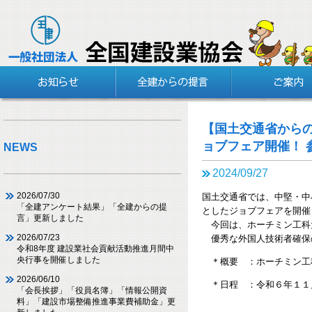
【国土交通省から
ョブフェア開催！ 
NEWS
2024/09/27
2026/07/30
国土交通省では、中堅・中
「全建アンケート結果」「全建からの提
としたジョブフェアを開催
言」更新しました
今回は、ホーチミン工科
2026/07/23
優秀な外国人技術者確保
令和8年度 建設業社会貢献活動推進月間中
央行事を開催しました
＊概要 ：ホーチミン工
2026/06/10
＊日程 ：令和６年１１
「会長挨拶」「役員名簿」「情報公開資
１１月３０日
料」「建設市場整備推進事業費補助金」更