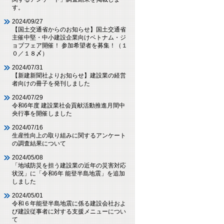
す。
2024/09/27
【国土交通省からのお知らせ】国土交通省
主催中堅・中小建設企業向けベトナム・ジ
ョブフェア開催！ 参加希望者を募集！（１
０／１８〆）
2024/07/31
【新建新聞社よりお知らせ】建設業の経営
者向けの冊子を発刊しました
2024/07/29
令和6年度 建設業社会貢献活動推進月間中
央行事を開催しました
2024/07/16
生産性向上の取り組みに関するアンケート
の調査結果について
2024/05/08
「地域防災を担う建設業の近年の災害対応
状況」に「令和6年 能登半島地震」を追加
しました
2024/05/01
令和６年能登半島地震に係る建設会社およ
び建設従事者に対する支援メニューについ
て