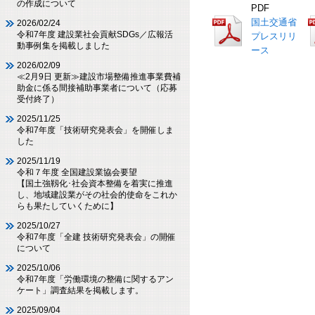
の作成について
PDF
国土交通省
2026/02/24
令和7年度 建設業社会貢献SDGs／広報活
プレスリリ
動事例集を掲載しました
ース
2026/02/09
≪2月9日 更新≫建設市場整備推進事業費補
助金に係る間接補助事業者について（応募
受付終了）
2025/11/25
令和7年度「技術研究発表会」を開催しま
した
2025/11/19
令和７年度 全国建設業協会要望
【国土強靱化･社会資本整備を着実に推進
し、地域建設業がその社会的使命をこれか
らも果たしていくために】
2025/10/27
令和7年度「全建 技術研究発表会」の開催
について
2025/10/06
令和7年度「労働環境の整備に関するアン
ケート」調査結果を掲載します。
2025/09/04