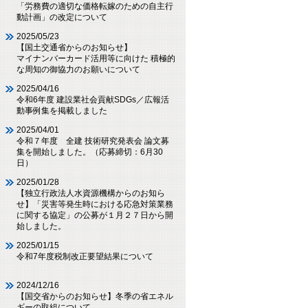
「労務費の適切な価格転嫁のための自主行
動計画」の改定について
2025/05/23
【国土交通省からのお知らせ】
マイナンバーカード活用等に向けた 積極的
な周知の御協力のお願いについて
2025/04/16
令和6年度 建設業社会貢献SDGs／広報活
動事例集を掲載しました
2025/04/01
令和７年度 全建 技術研究発表会 論文募
集を開始しました。（応募締切：6月30
日）
2025/01/28
【独立行政法人水資源機構からのお知ら
せ】「災害等発生時における応急対策業務
に関する協定」の公募が１月２７日から開
始しました。
2025/01/15
令和7年度税制改正要望結果について
2024/12/16
【国交省からのお知らせ】冬季の省エネル
ギーの取組について