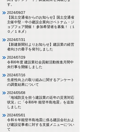
す。
2024/09/27
【国土交通省からのお知らせ】国土交通省
主催中堅・中小建設企業向けベトナム・ジ
ョブフェア開催！ 参加希望者を募集！（１
０／１８〆）
2024/07/31
【新建新聞社よりお知らせ】建設業の経営
者向けの冊子を発刊しました
2024/07/29
令和6年度 建設業社会貢献活動推進月間中
央行事を開催しました
2024/07/16
生産性向上の取り組みに関するアンケート
の調査結果について
2024/05/08
「地域防災を担う建設業の近年の災害対応
状況」に「令和6年 能登半島地震」を追加
しました
2024/05/01
令和６年能登半島地震に係る建設会社およ
び建設従事者に対する支援メニューについ
て