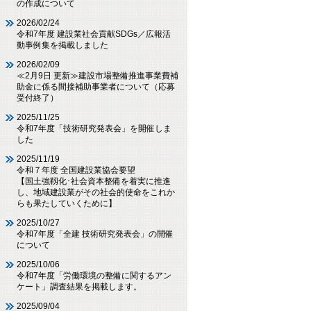
の作成について
2026/02/24
令和7年度 建設業社会貢献SDGs／広報活
動事例集を掲載しました
2026/02/09
≪2月9日 更新≫建設市場整備推進事業費補
助金に係る間接補助事業者について（応募
受付終了）
2025/11/25
令和7年度「技術研究発表会」を開催しま
した
2025/11/19
令和７年度 全国建設業協会要望
【国土強靱化･社会資本整備を着実に推進
し、地域建設業がその社会的使命をこれか
らも果たしていくために】
2025/10/27
令和7年度「全建 技術研究発表会」の開催
について
2025/10/06
令和7年度「労働環境の整備に関するアン
ケート」調査結果を掲載します。
2025/09/04