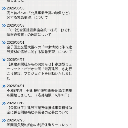
新しました
2026/06/03
高市首相への「公共事業予算の確保などに
関する緊急要望」について
2026/06/03
「(一社)全国建設業協会統一様式 おそれ
情報通知書」の改訂について
2026/05/01
金子国土交通大臣への「中東情勢に伴う建
設資材の需給に関する緊急要望」について
2026/04/27
【新建新聞社からのお知らせ】参加型ミュ
ージック・ビデオ企画「最高建設、さあ行
こう建設」プロジェクトを始動いたしまし
た
2026/04/01
令和8年度 全建 技術研究発表会 論文募集
を開始しました。（応募期限：6月30日）
2026/03/19
【公募終了】建設市場整備推進事業費補助
金に係る間接補助事業者の公募について
2026/02/25
民間請負契約約款の利用促進リーフレット