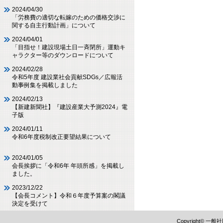
2024/04/30
「労務費の適切な転嫁のための価格交渉に
関する自主行動計画」について
2024/04/01
「目指せ！建設現場土日一斉閉所」運動キ
ャラクター等のダウンロードについて
2024/02/28
令和5年度 建設業社会貢献SDGs／広報活
動事例集を掲載しました
2024/02/13
【新建新聞社】『建設産業大予測2024』電
子版
2024/01/11
令和6年度税制改正要望結果について
2024/01/05
会長挨拶に「令和6年 年頭所感」を掲載し
ました。
2023/12/22
【会長コメント】令和６年度予算案の閣議
決定を受けて
Copyright©