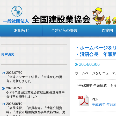
・ホームページを
・淺沼会長 年頭
NEWS
2014/01/06
2026/07/30
ホームページをリニューア
「全建アンケート結果」「全建からの提
言」更新しました
「平成26年 年頭所感」を
2026/07/23
令和8年度 建設業社会貢献活動推進月間中
央行事を開催しました
PDF
2026/06/10
平成26年 年頭
「会長挨拶」「役員名簿」「情報公開資
料」「建設市場整備推進事業費補助金」更