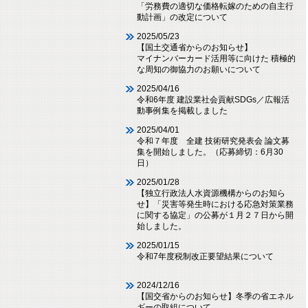
「労務費の適切な価格転嫁のための自主行
動計画」の改定について
2025/05/23
【国土交通省からのお知らせ】
マイナンバーカード活用等に向けた 積極的
な周知の御協力のお願いについて
2025/04/16
令和6年度 建設業社会貢献SDGs／広報活
動事例集を掲載しました
2025/04/01
令和７年度 全建 技術研究発表会 論文募
集を開始しました。（応募締切：6月30
日）
2025/01/28
【独立行政法人水資源機構からのお知ら
せ】「災害等発生時における応急対策業務
に関する協定」の公募が１月２７日から開
始しました。
2025/01/15
令和7年度税制改正要望結果について
2024/12/16
【国交省からのお知らせ】冬季の省エネル
ギーの取組について