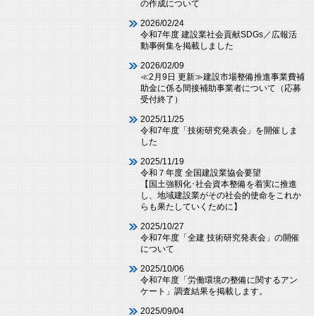
の作成について
2026/02/24
令和7年度 建設業社会貢献SDGs／広報活
動事例集を掲載しました
2026/02/09
≪2月9日 更新≫建設市場整備推進事業費補
助金に係る間接補助事業者について（応募
受付終了）
2025/11/25
令和7年度「技術研究発表会」を開催しま
した
2025/11/19
令和７年度 全国建設業協会要望
【国土強靱化･社会資本整備を着実に推進
し、地域建設業がその社会的使命をこれか
らも果たしていくために】
2025/10/27
令和7年度「全建 技術研究発表会」の開催
について
2025/10/06
令和7年度「労働環境の整備に関するアン
ケート」調査結果を掲載します。
2025/09/04