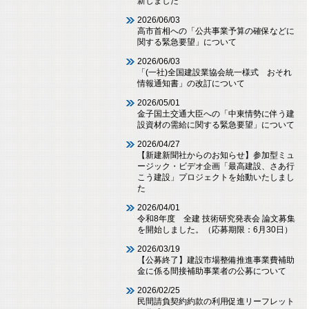
新しました
2026/06/03
高市首相への「公共事業予算の確保などに
関する緊急要望」について
2026/06/03
「(一社)全国建設業協会統一様式 おそれ
情報通知書」の改訂について
2026/05/01
金子国土交通大臣への「中東情勢に伴う建
設資材の需給に関する緊急要望」について
2026/04/27
【新建新聞社からのお知らせ】参加型ミュ
ージック・ビデオ企画「最高建設、さあ行
こう建設」プロジェクトを始動いたしまし
た
2026/04/01
令和8年度 全建 技術研究発表会 論文募集
を開始しました。（応募期限：6月30日）
2026/03/19
【公募終了】建設市場整備推進事業費補助
金に係る間接補助事業者の公募について
2026/02/25
民間請負契約約款の利用促進リーフレット