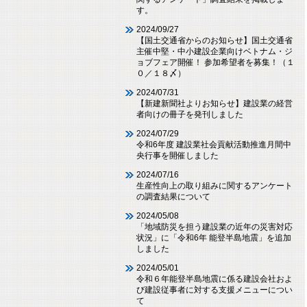
す。
2024/09/27
【国土交通省からのお知らせ】国土交通省
主催中堅・中小建設企業向けベトナム・ジ
ョブフェア開催！ 参加希望者を募集！（１
０／１８〆）
2024/07/31
【新建新聞社よりお知らせ】建設業の経営
者向けの冊子を発刊しました
2024/07/29
令和6年度 建設業社会貢献活動推進月間中
央行事を開催しました
2024/07/16
生産性向上の取り組みに関するアンケート
の調査結果について
2024/05/08
「地域防災を担う建設業の近年の災害対応
状況」に「令和6年 能登半島地震」を追加
しました
2024/05/01
令和６年能登半島地震に係る建設会社およ
び建設従事者に対する支援メニューについ
て