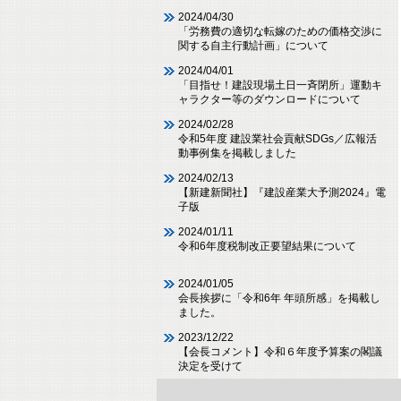
2024/04/30
「労務費の適切な転嫁のための価格交渉に
関する自主行動計画」について
2024/04/01
「目指せ！建設現場土日一斉閉所」運動キ
ャラクター等のダウンロードについて
2024/02/28
令和5年度 建設業社会貢献SDGs／広報活
動事例集を掲載しました
2024/02/13
【新建新聞社】『建設産業大予測2024』電
子版
2024/01/11
令和6年度税制改正要望結果について
2024/01/05
会長挨拶に「令和6年 年頭所感」を掲載し
ました。
2023/12/22
【会長コメント】令和６年度予算案の閣議
決定を受けて