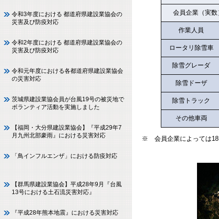
会員企業（実数
令和3年度における 都道府県建設業協会の
災害及び防疫対応
作業人員
令和2年度における 都道府県建設業協会の
ロータリ除雪車
災害及び防疫対応
除雪グレーダ
令和元年度における各都道府県建設業協会
の災害対応
除雪ドーザ
茨城県建設業協会員が台風19号の被災地で
除雪トラック
ボランティア活動を実施しました
その他車両
【福岡・大分県建設業協会】『平成29年7
月九州北部豪雨』における災害対応
※ 会員企業によっては1
「鳥インフルエンザ」における防疫対応
【群馬県建設業協会】平成28年9月『台風
13号における土石流災害対応』
『平成28年熊本地震』における災害対応