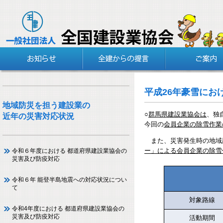
平成26年豪雪にお
地域防災を担う建設業の
○
群馬県建設業協会は
、独
近年の災害対応状況
今回の
会員企業の除雪作業
また、災害発生時の地域
ー」による会員企業の除雪
令和６年度における 都道府県建設業協会の
災害及び防疫対応
令和６年 能登半島地震への対応状況につい
て
対象路線
令和4年度における 都道府県建設業協会の
災害及び防疫対応
活動期間