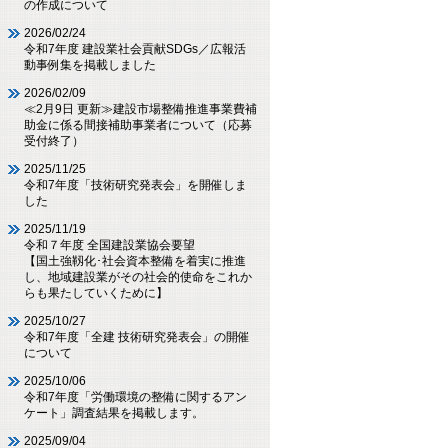
の作成について
2026/02/24
令和7年度 建設業社会貢献SDGs／広報活
動事例集を掲載しました
2026/02/09
≪2月9日 更新≫建設市場整備推進事業費補
助金に係る間接補助事業者について（応募
受付終了）
2025/11/25
令和7年度「技術研究発表会」を開催しま
した
2025/11/19
令和７年度 全国建設業協会要望
【国土強靱化･社会資本整備を着実に推進
し、地域建設業がその社会的使命をこれか
らも果たしていくために】
2025/10/27
令和7年度「全建 技術研究発表会」の開催
について
2025/10/06
令和7年度「労働環境の整備に関するアン
ケート」調査結果を掲載します。
2025/09/04