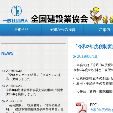
「令和2年度税制
NEWS
2019/06/18
本会では「令和2年度税制
令和2年度の税制改正要望
2026/07/30
「全建アンケート結果」「全建からの提
○ 租税特別措置等の創設･
言」更新しました
○ 運用・手続き等の改善要
2026/07/23
令和8年度 建設業社会貢献活動推進月間中
今後は、政府・関係機関
央行事を開催しました
2026/06/10
PDF
「会長挨拶」「役員名簿」「情報公開資
料」「建設市場整備推進事業費補助金」更
令和2年度税制