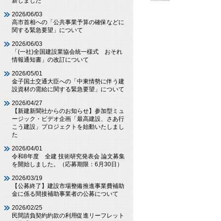
新しました
2026/06/03
高市首相への「公共事業予算の確保などに
関する緊急要望」について
2026/06/03
「(一社)全国建設業協会統一様式 おそれ
情報通知書」の改訂について
2026/05/01
金子国土交通大臣への「中東情勢に伴う建
設資材の需給に関する緊急要望」について
2026/04/27
【新建新聞社からのお知らせ】参加型ミュ
ージック・ビデオ企画「最高建設、さあ行
こう建設」プロジェクトを始動いたしまし
た
2026/04/01
令和8年度 全建 技術研究発表会 論文募集
を開始しました。（応募期限：6月30日）
2026/03/19
【公募終了】建設市場整備推進事業費補助
金に係る間接補助事業者の公募について
2026/02/25
民間請負契約約款の利用促進リーフレット