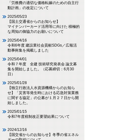
「労務費の適切な価格転嫁のための自主行
動計画」の改定について
2025/05/23
【国土交通省からのお知らせ】
マイナンバーカード活用等に向けた 積極的
な周知の御協力のお願いについて
2025/04/16
令和6年度 建設業社会貢献SDGs／広報活
動事例集を掲載しました
2025/04/01
令和７年度 全建 技術研究発表会 論文募
集を開始しました。（応募締切：6月30
日）
2025/01/28
【独立行政法人水資源機構からのお知ら
せ】「災害等発生時における応急対策業務
に関する協定」の公募が１月２７日から開
始しました。
2025/01/15
令和7年度税制改正要望結果について
2024/12/16
【国交省からのお知らせ】冬季の省エネル
ギーの取組について