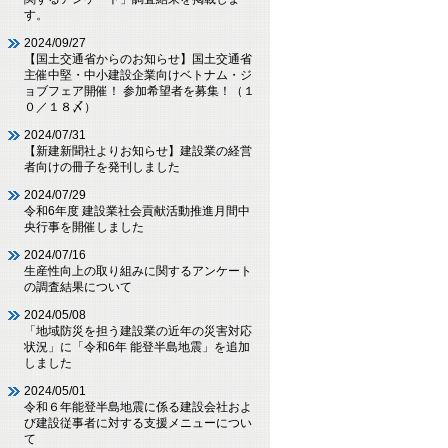
す。
2024/09/27
【国土交通省からのお知らせ】国土交通省
主催中堅・中小建設企業向けベトナム・ジ
ョブフェア開催！ 参加希望者を募集！（１
０／１８〆）
2024/07/31
【新建新聞社よりお知らせ】建設業の経営
者向けの冊子を発刊しました
2024/07/29
令和6年度 建設業社会貢献活動推進月間中
央行事を開催しました
2024/07/16
生産性向上の取り組みに関するアンケート
の調査結果について
2024/05/08
「地域防災を担う建設業の近年の災害対応
状況」に「令和6年 能登半島地震」を追加
しました
2024/05/01
令和６年能登半島地震に係る建設会社およ
び建設従事者に対する支援メニューについ
て