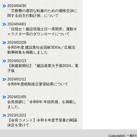
2024/04/30
「労務費の適切な転嫁のための価格交渉に
関する自主行動計画」について
2024/04/01
「目指せ！建設現場土日一斉閉所」運動キ
ャラクター等のダウンロードについて
2024/02/28
令和5年度 建設業社会貢献SDGs／広報活
動事例集を掲載しました
2024/02/13
【新建新聞社】『建設産業大予測2024』電
子版
2024/01/11
令和6年度税制改正要望結果について
2024/01/05
会長挨拶に「令和6年 年頭所感」を掲載し
ました。
2023/12/22
【会長コメント】令和６年度予算案の閣議
決定を受けて
Copyright©