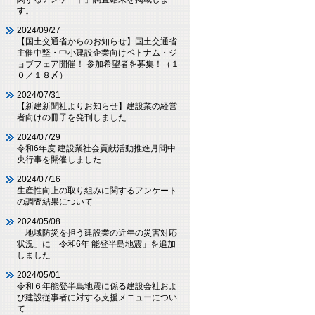
す。
2024/09/27
【国土交通省からのお知らせ】国土交通省
主催中堅・中小建設企業向けベトナム・ジ
ョブフェア開催！ 参加希望者を募集！（１
０／１８〆）
2024/07/31
【新建新聞社よりお知らせ】建設業の経営
者向けの冊子を発刊しました
2024/07/29
令和6年度 建設業社会貢献活動推進月間中
央行事を開催しました
2024/07/16
生産性向上の取り組みに関するアンケート
の調査結果について
2024/05/08
「地域防災を担う建設業の近年の災害対応
状況」に「令和6年 能登半島地震」を追加
しました
2024/05/01
令和６年能登半島地震に係る建設会社およ
び建設従事者に対する支援メニューについ
て