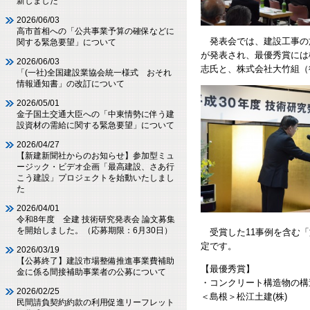
新しました
2026/06/03
高市首相への「公共事業予算の確保などに
発表会では、建設工事の施
関する緊急要望」について
が発表され、最優秀賞には
2026/06/03
志氏と、株式会社大竹組（
「(一社)全国建設業協会統一様式 おそれ
情報通知書」の改訂について
2026/05/01
金子国土交通大臣への「中東情勢に伴う建
設資材の需給に関する緊急要望」について
2026/04/27
【新建新聞社からのお知らせ】参加型ミュ
ージック・ビデオ企画「最高建設、さあ行
こう建設」プロジェクトを始動いたしまし
た
2026/04/01
令和8年度 全建 技術研究発表会 論文募集
を開始しました。（応募期限：6月30日）
受賞した11事例を含む「
定です。
2026/03/19
【公募終了】建設市場整備推進事業費補助
【最優秀賞】
金に係る間接補助事業者の公募について
・コンクリート構造物の構
2026/02/25
＜島根＞松江土建(株)
民間請負契約約款の利用促進リーフレット