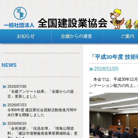
「平成30年度 技
NEWS
2018/11/20
本会では、平成30年11
ンテーション能力の向上」
2026/07/30
「全建アンケート結果」「全建からの提
言」更新しました
2026/07/23
令和8年度 建設業社会貢献活動推進月間中
央行事を開催しました
2026/06/10
「会長挨拶」「役員名簿」「情報公開資
料」「建設市場整備推進事業費補助金」更