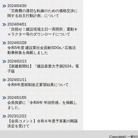
2024/04/30
「労務費の適切な転嫁のための価格交渉に
関する自主行動計画」について
2024/04/01
「目指せ！建設現場土日一斉閉所」運動キ
ャラクター等のダウンロードについて
2024/02/28
令和5年度 建設業社会貢献SDGs／広報活
動事例集を掲載しました
2024/02/13
【新建新聞社】『建設産業大予測2024』電
子版
2024/01/11
令和6年度税制改正要望結果について
2024/01/05
会長挨拶に「令和6年 年頭所感」を掲載し
ました。
2023/12/22
【会長コメント】令和６年度予算案の閣議
決定を受けて
Copyright©