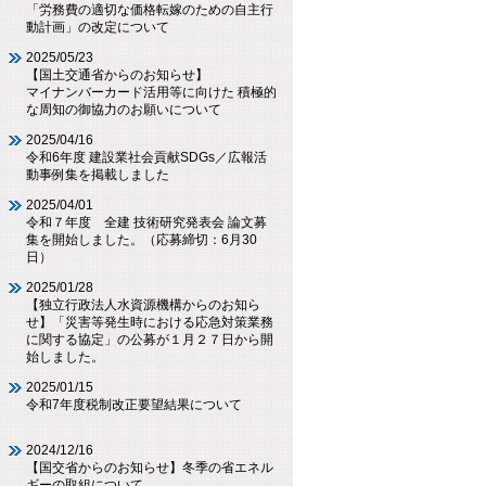
「労務費の適切な価格転嫁のための自主行
動計画」の改定について
2025/05/23
【国土交通省からのお知らせ】
マイナンバーカード活用等に向けた 積極的
な周知の御協力のお願いについて
2025/04/16
令和6年度 建設業社会貢献SDGs／広報活
動事例集を掲載しました
2025/04/01
令和７年度 全建 技術研究発表会 論文募
集を開始しました。（応募締切：6月30
日）
2025/01/28
【独立行政法人水資源機構からのお知ら
せ】「災害等発生時における応急対策業務
に関する協定」の公募が１月２７日から開
始しました。
2025/01/15
令和7年度税制改正要望結果について
2024/12/16
【国交省からのお知らせ】冬季の省エネル
ギーの取組について