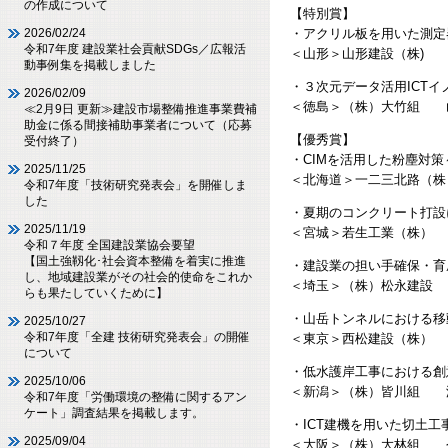
の作成について
【特別賞】
・アクリル板を用いた測定
2026/02/24
令和7年度 建設業社会貢献SDGs／広報活
＜山形＞山形建設（株)
動事例集を掲載しました
・３次元データ活用ICTイ
2026/02/09
＜徳島＞（株）大竹組 
≪2月9日 更新≫建設市場整備推進事業費補
助金に係る間接補助事業者について（応募
【優秀賞】
受付終了）
・CIMを活用した粉塵対
2025/11/25
＜北海道＞一二三北路
令和7年度「技術研究発表会」を開催しま
した
・夏期のコンクリート打設
2025/11/19
＜宮城＞若生工業（株）
令和７年度 全国建設業協会要望
【国土強靱化･社会資本整備を着実に推進
・建設業の担い手確保・育
し、地域建設業がその社会的使命をこれか
＜埼玉＞（株）松永建設
らも果たしていくために】
・山岳トンネルにおける移
2025/10/27
令和7年度「全建 技術研究発表会」の開催
＜東京＞西松建設（株）
について
・低水護岸工事における創
2025/10/06
＜新潟＞（株）皆川組 
令和7年度「労働環境の整備に関するアン
ケート」調査結果を掲載します。
・ICT建機を用いた切土
2025/09/04
＜大阪＞（株）大林組 