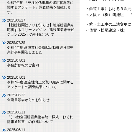
令和7年度 「発注関係事務の運用状況等に
関するアンケート」調査結果を掲載しま
・鉄道工事における３次元
す。
＜大阪＞（株）鴻池組 
2025/08/27
・杭・土工事の工法変更に
【新建新聞社よりお知らせ】地域建設業を
応援するフリーマガジン「建設産業未来ビ
＜佐賀＞松尾建設（株
ジョン2025」の発刊について
2025/07/25
令和7年度 建設業社会貢献活動推進月間中
央行事を開催しました
2025/07/01
事務所移転のご案内
2025/07/01
令和7年度 生産性向上の取り組みに関する
アンケートの調査結果について
2025/06/23
全建書頒会からのお知らせ
2025/06/11
「(一社)全国建設業協会統一様式 おそれ
情報通知書」の作成について
2025/06/11