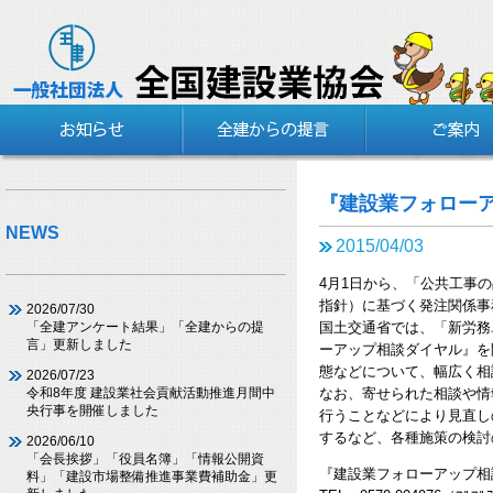
『建設業フォロー
NEWS
2015/04/03
4月1日から、「公共工事
指針）に基づく発注関係事
2026/07/30
国土交通省では、「新労務
「全建アンケート結果」「全建からの提
言」更新しました
ーアップ相談ダイヤル』を
態などについて、幅広く相
2026/07/23
なお、寄せられた相談や情
令和8年度 建設業社会貢献活動推進月間中
央行事を開催しました
行うことなどにより見直し
するなど、各種施策の検討
2026/06/10
「会長挨拶」「役員名簿」「情報公開資
『建設業フォローアップ相
料」「建設市場整備推進事業費補助金」更