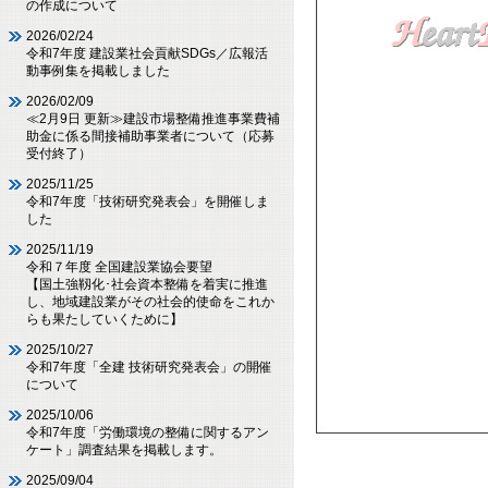
の作成について
2026/02/24
令和7年度 建設業社会貢献SDGs／広報活
動事例集を掲載しました
2026/02/09
≪2月9日 更新≫建設市場整備推進事業費補
助金に係る間接補助事業者について（応募
受付終了）
2025/11/25
令和7年度「技術研究発表会」を開催しま
した
2025/11/19
令和７年度 全国建設業協会要望
【国土強靱化･社会資本整備を着実に推進
し、地域建設業がその社会的使命をこれか
らも果たしていくために】
2025/10/27
令和7年度「全建 技術研究発表会」の開催
について
2025/10/06
令和7年度「労働環境の整備に関するアン
ケート」調査結果を掲載します。
2025/09/04