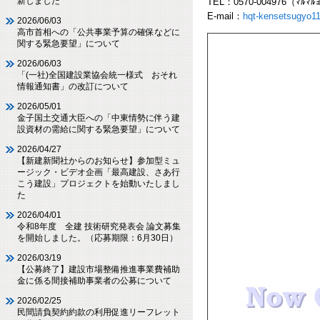
新しました
TEL：0570-004976（ﾏﾙﾏﾙ
E-mail：
hqt-kensetsugyo11
2026/06/03
高市首相への「公共事業予算の確保などに
関する緊急要望」について
2026/06/03
「(一社)全国建設業協会統一様式 おそれ
情報通知書」の改訂について
2026/05/01
金子国土交通大臣への「中東情勢に伴う建
設資材の需給に関する緊急要望」について
2026/04/27
【新建新聞社からのお知らせ】参加型ミュ
ージック・ビデオ企画「最高建設、さあ行
こう建設」プロジェクトを始動いたしまし
た
2026/04/01
令和8年度 全建 技術研究発表会 論文募集
を開始しました。（応募期限：6月30日）
2026/03/19
【公募終了】建設市場整備推進事業費補助
金に係る間接補助事業者の公募について
2026/02/25
民間請負契約約款の利用促進リーフレット