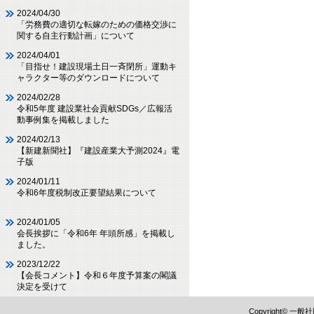
2024/04/30
「労務費の適切な転嫁のための価格交渉に
関する自主行動計画」について
2024/04/01
「目指せ！建設現場土日一斉閉所」運動キ
ャラクター等のダウンロードについて
2024/02/28
令和5年度 建設業社会貢献SDGs／広報活
動事例集を掲載しました
2024/02/13
【新建新聞社】『建設産業大予測2024』電
子版
2024/01/11
令和6年度税制改正要望結果について
2024/01/05
会長挨拶に「令和6年 年頭所感」を掲載し
ました。
2023/12/22
【会長コメント】令和６年度予算案の閣議
決定を受けて
Copyright©