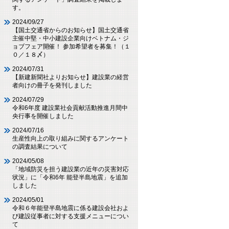
す。
2024/09/27
【国土交通省からのお知らせ】国土交通省
主催中堅・中小建設企業向けベトナム・ジ
ョブフェア開催！ 参加希望者を募集！（１
０／１８〆）
2024/07/31
【新建新聞社よりお知らせ】建設業の経営
者向けの冊子を発刊しました
2024/07/29
令和6年度 建設業社会貢献活動推進月間中
央行事を開催しました
2024/07/16
生産性向上の取り組みに関するアンケート
の調査結果について
2024/05/08
「地域防災を担う建設業の近年の災害対応
状況」に「令和6年 能登半島地震」を追加
しました
2024/05/01
令和６年能登半島地震に係る建設会社およ
び建設従事者に対する支援メニューについ
て