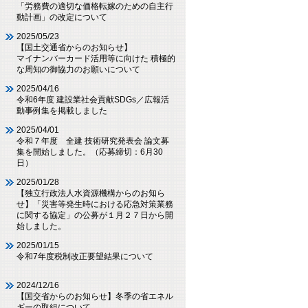
「労務費の適切な価格転嫁のための自主行
動計画」の改定について
2025/05/23
【国土交通省からのお知らせ】
マイナンバーカード活用等に向けた 積極的
な周知の御協力のお願いについて
2025/04/16
令和6年度 建設業社会貢献SDGs／広報活
動事例集を掲載しました
2025/04/01
令和７年度 全建 技術研究発表会 論文募
集を開始しました。（応募締切：6月30
日）
2025/01/28
【独立行政法人水資源機構からのお知ら
せ】「災害等発生時における応急対策業務
に関する協定」の公募が１月２７日から開
始しました。
2025/01/15
令和7年度税制改正要望結果について
2024/12/16
【国交省からのお知らせ】冬季の省エネル
ギーの取組について