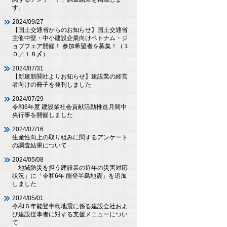
す。
2024/09/27
【国土交通省からのお知らせ】国土交通省
主催中堅・中小建設企業向けベトナム・ジ
ョブフェア開催！ 参加希望者を募集！（１
０／１８〆）
2024/07/31
【新建新聞社よりお知らせ】建設業の経営
者向けの冊子を発刊しました
2024/07/29
令和6年度 建設業社会貢献活動推進月間中
央行事を開催しました
2024/07/16
生産性向上の取り組みに関するアンケート
の調査結果について
2024/05/08
「地域防災を担う建設業の近年の災害対応
状況」に「令和6年 能登半島地震」を追加
しました
2024/05/01
令和６年能登半島地震に係る建設会社およ
び建設従事者に対する支援メニューについ
て