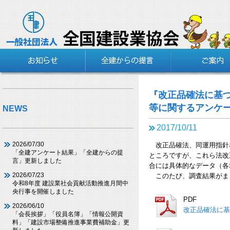
『改正品確法に基
等に関するアンケ
NEWS
2017/10/11
2026/07/30
改正品確法、同運用指針
「全建アンケート結果」「全建からの提
ところですが、これら法改
言」更新しました
合には具体的なデータ（各
2026/07/23
このたび、調査結果がま
令和8年度 建設業社会貢献活動推進月間中
央行事を開催しました
PDF
2026/06/10
改正品確法に基
「会長挨拶」「役員名簿」「情報公開資
料」「建設市場整備推進事業費補助金」更