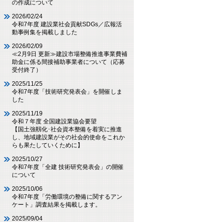
の作成について
2026/02/24
令和7年度 建設業社会貢献SDGs／広報活
動事例集を掲載しました
2026/02/09
≪2月9日 更新≫建設市場整備推進事業費補
助金に係る間接補助事業者について（応募
受付終了）
2025/11/25
令和7年度「技術研究発表会」を開催しま
した
2025/11/19
令和７年度 全国建設業協会要望
【国土強靱化･社会資本整備を着実に推進
し、地域建設業がその社会的使命をこれか
らも果たしていくために】
2025/10/27
令和7年度「全建 技術研究発表会」の開催
について
2025/10/06
令和7年度「労働環境の整備に関するアン
ケート」調査結果を掲載します。
2025/09/04