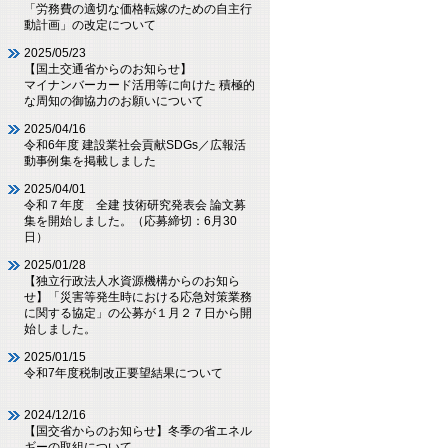
「労務費の適切な価格転嫁のための自主行
動計画」の改定について
2025/05/23
【国土交通省からのお知らせ】
マイナンバーカード活用等に向けた 積極的
な周知の御協力のお願いについて
2025/04/16
令和6年度 建設業社会貢献SDGs／広報活
動事例集を掲載しました
2025/04/01
令和７年度 全建 技術研究発表会 論文募
集を開始しました。（応募締切：6月30
日）
2025/01/28
【独立行政法人水資源機構からのお知ら
せ】「災害等発生時における応急対策業務
に関する協定」の公募が１月２７日から開
始しました。
2025/01/15
令和7年度税制改正要望結果について
2024/12/16
【国交省からのお知らせ】冬季の省エネル
ギーの取組について