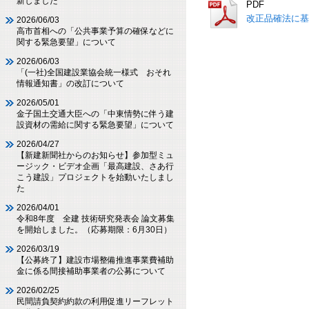
新しました
PDF
改正品確法に基
2026/06/03
高市首相への「公共事業予算の確保などに
関する緊急要望」について
2026/06/03
「(一社)全国建設業協会統一様式 おそれ
情報通知書」の改訂について
2026/05/01
金子国土交通大臣への「中東情勢に伴う建
設資材の需給に関する緊急要望」について
2026/04/27
【新建新聞社からのお知らせ】参加型ミュ
ージック・ビデオ企画「最高建設、さあ行
こう建設」プロジェクトを始動いたしまし
た
2026/04/01
令和8年度 全建 技術研究発表会 論文募集
を開始しました。（応募期限：6月30日）
2026/03/19
【公募終了】建設市場整備推進事業費補助
金に係る間接補助事業者の公募について
2026/02/25
民間請負契約約款の利用促進リーフレット