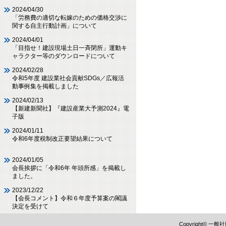
2024/04/30
「労務費の適切な転嫁のための価格交渉に
関する自主行動計画」について
2024/04/01
「目指せ！建設現場土日一斉閉所」運動キ
ャラクター等のダウンロードについて
2024/02/28
令和5年度 建設業社会貢献SDGs／広報活
動事例集を掲載しました
2024/02/13
【新建新聞社】『建設産業大予測2024』電
子版
2024/01/11
令和6年度税制改正要望結果について
2024/01/05
会長挨拶に「令和6年 年頭所感」を掲載し
ました。
2023/12/22
【会長コメント】令和６年度予算案の閣議
決定を受けて
Copyright©