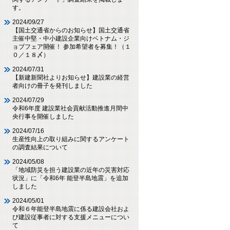
す。
2024/09/27
【国土交通省からのお知らせ】国土交通省
主催中堅・中小建設企業向けベトナム・ジ
ョブフェア開催！ 参加希望者を募集！（１
０／１８〆）
2024/07/31
【新建新聞社よりお知らせ】建設業の経営
者向けの冊子を発刊しました
2024/07/29
令和6年度 建設業社会貢献活動推進月間中
央行事を開催しました
2024/07/16
生産性向上の取り組みに関するアンケート
の調査結果について
2024/05/08
「地域防災を担う建設業の近年の災害対応
状況」に「令和6年 能登半島地震」を追加
しました
2024/05/01
令和６年能登半島地震に係る建設会社およ
び建設従事者に対する支援メニューについ
て