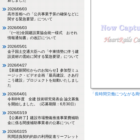
新しました
2026/06/03
高市首相への「公共事業予算の確保などに
関する緊急要望」について
2026/06/03
「(一社)全国建設業協会統一様式 おそれ
情報通知書」の改訂について
2026/05/01
金子国土交通大臣への「中東情勢に伴う建
設資材の需給に関する緊急要望」について
2026/04/27
【新建新聞社からのお知らせ】参加型ミュ
ージック・ビデオ企画「最高建設、さあ行
こう建設」プロジェクトを始動いたしまし
た
「長時間労働につながる商
2026/04/01
令和8年度 全建 技術研究発表会 論文募集
を開始しました。（応募期限：6月30日）
2026/03/19
【公募終了】建設市場整備推進事業費補助
金に係る間接補助事業者の公募について
2026/02/25
民間請負契約約款の利用促進リーフレット