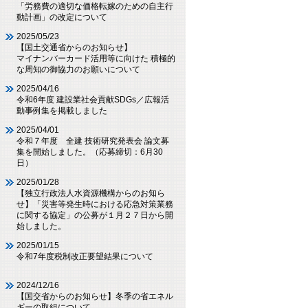
「労務費の適切な価格転嫁のための自主行
動計画」の改定について
2025/05/23
【国土交通省からのお知らせ】
マイナンバーカード活用等に向けた 積極的
な周知の御協力のお願いについて
2025/04/16
令和6年度 建設業社会貢献SDGs／広報活
動事例集を掲載しました
2025/04/01
令和７年度 全建 技術研究発表会 論文募
集を開始しました。（応募締切：6月30
日）
2025/01/28
【独立行政法人水資源機構からのお知ら
せ】「災害等発生時における応急対策業務
に関する協定」の公募が１月２７日から開
始しました。
2025/01/15
令和7年度税制改正要望結果について
2024/12/16
【国交省からのお知らせ】冬季の省エネル
ギーの取組について