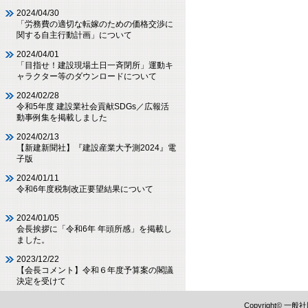
2024/04/30
「労務費の適切な転嫁のための価格交渉に
関する自主行動計画」について
2024/04/01
「目指せ！建設現場土日一斉閉所」運動キ
ャラクター等のダウンロードについて
2024/02/28
令和5年度 建設業社会貢献SDGs／広報活
動事例集を掲載しました
2024/02/13
【新建新聞社】『建設産業大予測2024』電
子版
2024/01/11
令和6年度税制改正要望結果について
2024/01/05
会長挨拶に「令和6年 年頭所感」を掲載し
ました。
2023/12/22
【会長コメント】令和６年度予算案の閣議
決定を受けて
Copyright©