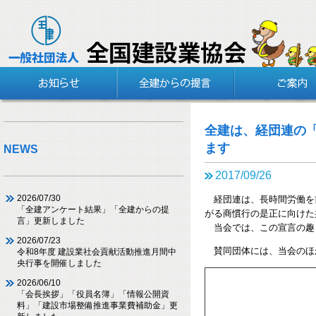
全建は、経団連の
ます
NEWS
2017/09/26
2026/07/30
経団連は、長時間労働を
「全建アンケート結果」「全建からの提
がる商慣行の是正に向けた
言」更新しました
当会では、この宣言の趣
2026/07/23
賛同団体には、当会のほ
令和8年度 建設業社会貢献活動推進月間中
央行事を開催しました
2026/06/10
「会長挨拶」「役員名簿」「情報公開資
料」「建設市場整備推進事業費補助金」更