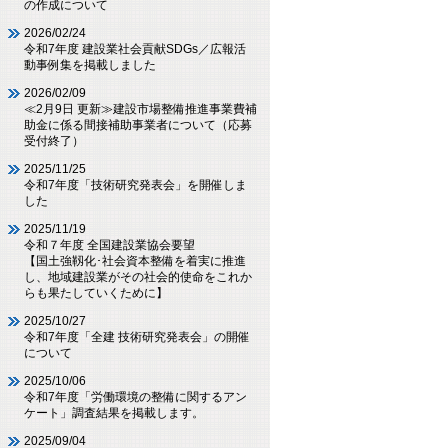
の作成について
2026/02/24
令和7年度 建設業社会貢献SDGs／広報活
動事例集を掲載しました
2026/02/09
≪2月9日 更新≫建設市場整備推進事業費補
助金に係る間接補助事業者について（応募
受付終了）
2025/11/25
令和7年度「技術研究発表会」を開催しま
した
2025/11/19
令和７年度 全国建設業協会要望
【国土強靱化･社会資本整備を着実に推進
し、地域建設業がその社会的使命をこれか
らも果たしていくために】
2025/10/27
令和7年度「全建 技術研究発表会」の開催
について
2025/10/06
令和7年度「労働環境の整備に関するアン
ケート」調査結果を掲載します。
2025/09/04