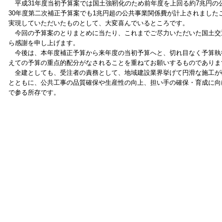
平成31年度当初予算案では国土強靭化のため前年度を上回る約7兆円の
30年度第二次補正予算案でも1兆円超の公共事業関係費が計上されました
実現していただいたものとして、大変喜んでいるところです。
今回の予算案のとりまとめに当たり、これまでご尽力いただいた国土交
ら感謝を申し上げます。
今後は、本年度補正予算から来年度の当初予算へと、切れ目なく予算執
えての予算の重点的配分がなされることを重ねてお願いするものでありま
全建としても、受注者の責務として、地域建設業界挙げて円滑な施工が
とともに、公共工事の品質確保や生産性の向上、担い手の確保・育成に向
で参る所存です。