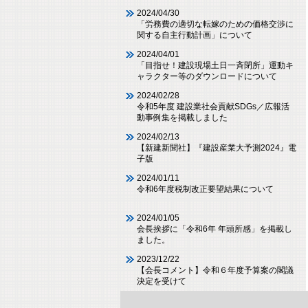
2024/04/30
「労務費の適切な転嫁のための価格交渉に
関する自主行動計画」について
2024/04/01
「目指せ！建設現場土日一斉閉所」運動キ
ャラクター等のダウンロードについて
2024/02/28
令和5年度 建設業社会貢献SDGs／広報活
動事例集を掲載しました
2024/02/13
【新建新聞社】『建設産業大予測2024』電
子版
2024/01/11
令和6年度税制改正要望結果について
2024/01/05
会長挨拶に「令和6年 年頭所感」を掲載し
ました。
2023/12/22
【会長コメント】令和６年度予算案の閣議
決定を受けて