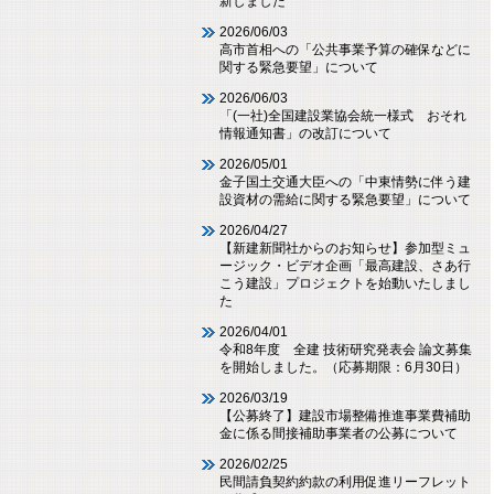
新しました
2026/06/03
高市首相への「公共事業予算の確保などに
関する緊急要望」について
2026/06/03
「(一社)全国建設業協会統一様式 おそれ
情報通知書」の改訂について
2026/05/01
金子国土交通大臣への「中東情勢に伴う建
設資材の需給に関する緊急要望」について
2026/04/27
【新建新聞社からのお知らせ】参加型ミュ
ージック・ビデオ企画「最高建設、さあ行
こう建設」プロジェクトを始動いたしまし
た
2026/04/01
令和8年度 全建 技術研究発表会 論文募集
を開始しました。（応募期限：6月30日）
2026/03/19
【公募終了】建設市場整備推進事業費補助
金に係る間接補助事業者の公募について
2026/02/25
民間請負契約約款の利用促進リーフレット