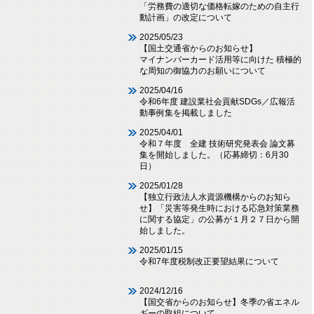
「労務費の適切な価格転嫁のための自主行
動計画」の改定について
2025/05/23
【国土交通省からのお知らせ】
マイナンバーカード活用等に向けた 積極的
な周知の御協力のお願いについて
2025/04/16
令和6年度 建設業社会貢献SDGs／広報活
動事例集を掲載しました
2025/04/01
令和７年度 全建 技術研究発表会 論文募
集を開始しました。（応募締切：6月30
日）
2025/01/28
【独立行政法人水資源機構からのお知ら
せ】「災害等発生時における応急対策業務
に関する協定」の公募が１月２７日から開
始しました。
2025/01/15
令和7年度税制改正要望結果について
2024/12/16
【国交省からのお知らせ】冬季の省エネル
ギーの取組について