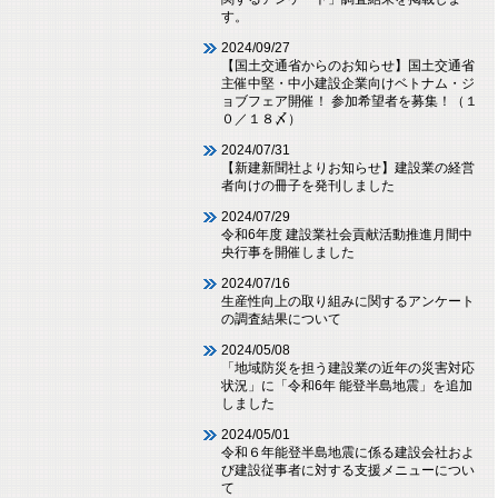
す。
2024/09/27
【国土交通省からのお知らせ】国土交通省
主催中堅・中小建設企業向けベトナム・ジ
ョブフェア開催！ 参加希望者を募集！（１
０／１８〆）
2024/07/31
【新建新聞社よりお知らせ】建設業の経営
者向けの冊子を発刊しました
2024/07/29
令和6年度 建設業社会貢献活動推進月間中
央行事を開催しました
2024/07/16
生産性向上の取り組みに関するアンケート
の調査結果について
2024/05/08
「地域防災を担う建設業の近年の災害対応
状況」に「令和6年 能登半島地震」を追加
しました
2024/05/01
令和６年能登半島地震に係る建設会社およ
び建設従事者に対する支援メニューについ
て