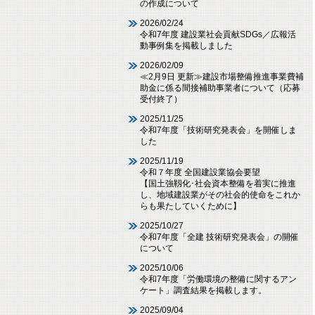
の作成について
2026/02/24
令和7年度 建設業社会貢献SDGs／広報活
動事例集を掲載しました
2026/02/09
≪2月9日 更新≫建設市場整備推進事業費補
助金に係る間接補助事業者について（応募
受付終了）
2025/11/25
令和7年度「技術研究発表会」を開催しま
した
2025/11/19
令和７年度 全国建設業協会要望
【国土強靱化･社会資本整備を着実に推進
し、地域建設業がその社会的使命をこれか
らも果たしていくために】
2025/10/27
令和7年度「全建 技術研究発表会」の開催
について
2025/10/06
令和7年度「労働環境の整備に関するアン
ケート」調査結果を掲載します。
2025/09/04