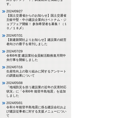
す。
2024/09/27
【国土交通省からのお知らせ】国土交通省
主催中堅・中小建設企業向けベトナム・ジ
ョブフェア開催！ 参加希望者を募集！（１
０／１８〆）
2024/07/31
【新建新聞社よりお知らせ】建設業の経営
者向けの冊子を発刊しました
2024/07/29
令和6年度 建設業社会貢献活動推進月間中
央行事を開催しました
2024/07/16
生産性向上の取り組みに関するアンケート
の調査結果について
2024/05/08
「地域防災を担う建設業の近年の災害対応
状況」に「令和6年 能登半島地震」を追加
しました
2024/05/01
令和６年能登半島地震に係る建設会社およ
び建設従事者に対する支援メニューについ
て