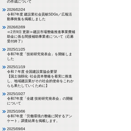
の作成について
2026/02/24
令和7年度 建設業社会貢献SDGs／広報活
動事例集を掲載しました
2026/02/09
≪2月9日 更新≫建設市場整備推進事業費補
助金に係る間接補助事業者について（応募
受付終了）
2025/11/25
令和7年度「技術研究発表会」を開催しま
した
2025/11/19
令和７年度 全国建設業協会要望
【国土強靱化･社会資本整備を着実に推進
し、地域建設業がその社会的使命をこれか
らも果たしていくために】
2025/10/27
令和7年度「全建 技術研究発表会」の開催
について
2025/10/06
令和7年度「労働環境の整備に関するアン
ケート」調査結果を掲載します。
2025/09/04