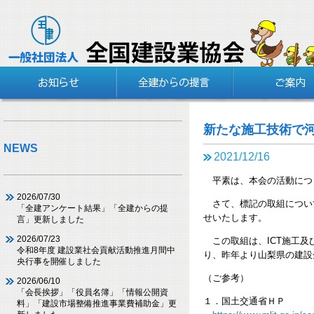
新たな施工技術で
NEWS
2021/12/16
平素は、本会の活動につ
2026/07/30
さて、標記の取組につい
「全建アンケート結果」「全建からの提
せいたします。
言」更新しました
2026/07/23
この取組は、ICT施工及
令和8年度 建設業社会貢献活動推進月間中
り、昨年より山梨県の建設
央行事を開催しました
（ご参考）
2026/06/10
「会長挨拶」「役員名簿」「情報公開資
１．国土交通省ＨＰ
料」「建設市場整備推進事業費補助金」更