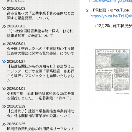
https://www.mlit.go.jp/s
新しました
2026/06/03
２．PR動画（＠YouTube
高市首相への「公共事業予算の確保などに
https://youtu.be/TzLiQ
関する緊急要望」について
（12月20に施工状況が
2026/06/03
「(一社)全国建設業協会統一様式 おそれ
情報通知書」の改訂について
2026/05/01
金子国土交通大臣への「中東情勢に伴う建
設資材の需給に関する緊急要望」について
2026/04/27
【新建新聞社からのお知らせ】参加型ミュ
ージック・ビデオ企画「最高建設、さあ行
こう建設」プロジェクトを始動いたしまし
た
2026/04/01
令和8年度 全建 技術研究発表会 論文募集
を開始しました。（応募期限：6月30日）
2026/03/19
【公募終了】建設市場整備推進事業費補助
金に係る間接補助事業者の公募について
2026/02/25
民間請負契約約款の利用促進リーフレット