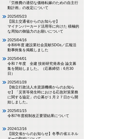
「労務費の適切な価格転嫁のための自主行
動計画」の改定について
2025/05/23
【国土交通省からのお知らせ】
マイナンバーカード活用等に向けた 積極的
な周知の御協力のお願いについて
2025/04/16
令和6年度 建設業社会貢献SDGs／広報活
動事例集を掲載しました
2025/04/01
令和７年度 全建 技術研究発表会 論文募
集を開始しました。（応募締切：6月30
日）
2025/01/28
【独立行政法人水資源機構からのお知ら
せ】「災害等発生時における応急対策業務
に関する協定」の公募が１月２７日から開
始しました。
2025/01/15
令和7年度税制改正要望結果について
2024/12/16
【国交省からのお知らせ】冬季の省エネル
ギーの取組について