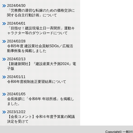
2024/04/30
「労務費の適切な転嫁のための価格交渉に
関する自主行動計画」について
2024/04/01
「目指せ！建設現場土日一斉閉所」運動キ
ャラクター等のダウンロードについて
2024/02/28
令和5年度 建設業社会貢献SDGs／広報活
動事例集を掲載しました
2024/02/13
【新建新聞社】『建設産業大予測2024』電
子版
2024/01/11
令和6年度税制改正要望結果について
2024/01/05
会長挨拶に「令和6年 年頭所感」を掲載し
ました。
2023/12/22
【会長コメント】令和６年度予算案の閣議
決定を受けて
Copyright©