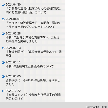
2024/04/30
「労務費の適切な転嫁のための価格交渉に
関する自主行動計画」について
2024/04/01
「目指せ！建設現場土日一斉閉所」運動キ
ャラクター等のダウンロードについて
2024/02/28
令和5年度 建設業社会貢献SDGs／広報活
動事例集を掲載しました
2024/02/13
【新建新聞社】『建設産業大予測2024』電
子版
2024/01/11
令和6年度税制改正要望結果について
2024/01/05
会長挨拶に「令和6年 年頭所感」を掲載し
ました。
2023/12/22
【会長コメント】令和６年度予算案の閣議
決定を受けて
Copyright©