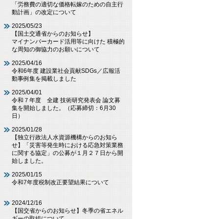
「労務費の適切な価格転嫁のための自主行
動計画」の改定について
2025/05/23
【国土交通省からのお知らせ】
マイナンバーカード活用等に向けた 積極的
な周知の御協力のお願いについて
2025/04/16
令和6年度 建設業社会貢献SDGs／広報活
動事例集を掲載しました
2025/04/01
令和７年度 全建 技術研究発表会 論文募
集を開始しました。（応募締切：6月30
日）
2025/01/28
【独立行政法人水資源機構からのお知ら
せ】「災害等発生時における応急対策業務
に関する協定」の公募が１月２７日から開
始しました。
2025/01/15
令和7年度税制改正要望結果について
2024/12/16
【国交省からのお知らせ】冬季の省エネル
ギーの取組について