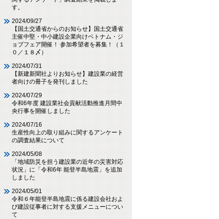
す。
2024/09/27
【国土交通省からのお知らせ】国土交通省
主催中堅・中小建設企業向けベトナム・ジ
ョブフェア開催！ 参加希望者を募集！（１
０／１８〆）
2024/07/31
【新建新聞社よりお知らせ】建設業の経営
者向けの冊子を発刊しました
2024/07/29
令和6年度 建設業社会貢献活動推進月間中
央行事を開催しました
2024/07/16
生産性向上の取り組みに関するアンケート
の調査結果について
2024/05/08
「地域防災を担う建設業の近年の災害対応
状況」に「令和6年 能登半島地震」を追加
しました
2024/05/01
令和６年能登半島地震に係る建設会社およ
び建設従事者に対する支援メニューについ
て