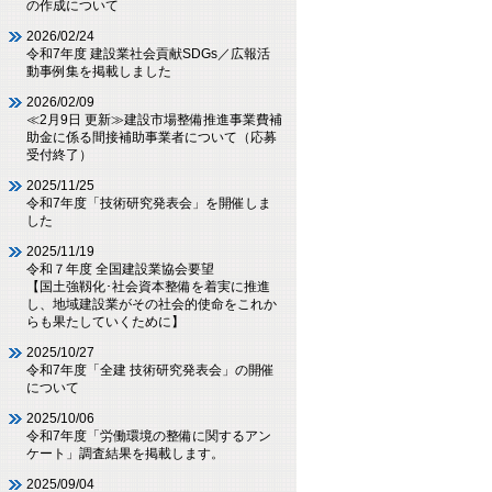
の作成について
2026/02/24
令和7年度 建設業社会貢献SDGs／広報活
動事例集を掲載しました
2026/02/09
≪2月9日 更新≫建設市場整備推進事業費補
助金に係る間接補助事業者について（応募
受付終了）
2025/11/25
令和7年度「技術研究発表会」を開催しま
した
2025/11/19
令和７年度 全国建設業協会要望
【国土強靱化･社会資本整備を着実に推進
し、地域建設業がその社会的使命をこれか
らも果たしていくために】
2025/10/27
令和7年度「全建 技術研究発表会」の開催
について
2025/10/06
令和7年度「労働環境の整備に関するアン
ケート」調査結果を掲載します。
2025/09/04