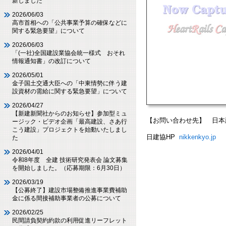
新しました
2026/06/03
高市首相への「公共事業予算の確保などに
関する緊急要望」について
2026/06/03
「(一社)全国建設業協会統一様式 おそれ
情報通知書」の改訂について
2026/05/01
金子国土交通大臣への「中東情勢に伴う建
設資材の需給に関する緊急要望」について
2026/04/27
【新建新聞社からのお知らせ】参加型ミュ
【お問い合わせ先】 日本
ージック・ビデオ企画「最高建設、さあ行
こう建設」プロジェクトを始動いたしまし
日建協HP
nikkenkyo.jp
た
2026/04/01
令和8年度 全建 技術研究発表会 論文募集
を開始しました。（応募期限：6月30日）
2026/03/19
【公募終了】建設市場整備推進事業費補助
金に係る間接補助事業者の公募について
2026/02/25
民間請負契約約款の利用促進リーフレット