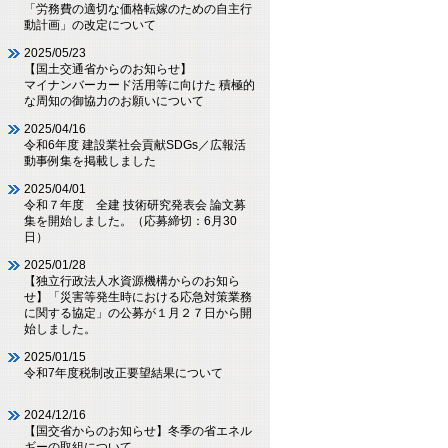
「労務費の適切な価格転嫁のための自主行
動計画」の改定について
2025/05/23
【国土交通省からのお知らせ】
マイナンバーカード活用等に向けた 積極的
な周知の御協力のお願いについて
2025/04/16
令和6年度 建設業社会貢献SDGs／広報活
動事例集を掲載しました
2025/04/01
令和７年度 全建 技術研究発表会 論文募
集を開始しました。（応募締切：6月30
日）
2025/01/28
【独立行政法人水資源機構からのお知ら
せ】「災害等発生時における応急対策業務
に関する協定」の公募が１月２７日から開
始しました。
2025/01/15
令和7年度税制改正要望結果について
2024/12/16
【国交省からのお知らせ】冬季の省エネル
ギーの取組について