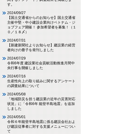
す。
2024/09/27
【国土交通省からのお知らせ】国土交通省
主催中堅・中小建設企業向けベトナム・ジ
ョブフェア開催！ 参加希望者を募集！（１
０／１８〆）
2024/07/31
【新建新聞社よりお知らせ】建設業の経営
者向けの冊子を発刊しました
2024/07/29
令和6年度 建設業社会貢献活動推進月間中
央行事を開催しました
2024/07/16
生産性向上の取り組みに関するアンケート
の調査結果について
2024/05/08
「地域防災を担う建設業の近年の災害対応
状況」に「令和6年 能登半島地震」を追加
しました
2024/05/01
令和６年能登半島地震に係る建設会社およ
び建設従事者に対する支援メニューについ
て