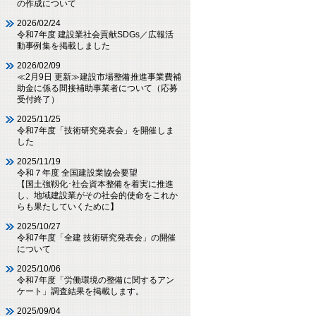
の作成について
2026/02/24
令和7年度 建設業社会貢献SDGs／広報活
動事例集を掲載しました
2026/02/09
≪2月9日 更新≫建設市場整備推進事業費補
助金に係る間接補助事業者について（応募
受付終了）
2025/11/25
令和7年度「技術研究発表会」を開催しま
した
2025/11/19
令和７年度 全国建設業協会要望
【国土強靱化･社会資本整備を着実に推進
し、地域建設業がその社会的使命をこれか
らも果たしていくために】
2025/10/27
令和7年度「全建 技術研究発表会」の開催
について
2025/10/06
令和7年度「労働環境の整備に関するアン
ケート」調査結果を掲載します。
2025/09/04