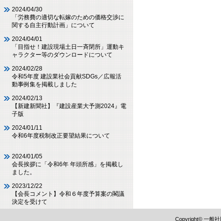
2024/04/30
「労務費の適切な転嫁のための価格交渉に
関する自主行動計画」について
2024/04/01
「目指せ！建設現場土日一斉閉所」運動キ
ャラクター等のダウンロードについて
2024/02/28
令和5年度 建設業社会貢献SDGs／広報活
動事例集を掲載しました
2024/02/13
【新建新聞社】『建設産業大予測2024』電
子版
2024/01/11
令和6年度税制改正要望結果について
2024/01/05
会長挨拶に「令和6年 年頭所感」を掲載し
ました。
2023/12/22
【会長コメント】令和６年度予算案の閣議
決定を受けて
Copyright©