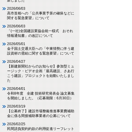
新しました
2026/06/03
高市首相への「公共事業予算の確保などに
関する緊急要望」について
2026/06/03
「(一社)全国建設業協会統一様式 おそれ
情報通知書」の改訂について
2026/05/01
金子国土交通大臣への「中東情勢に伴う建
設資材の需給に関する緊急要望」について
2026/04/27
【新建新聞社からのお知らせ】参加型ミュ
ージック・ビデオ企画「最高建設、さあ行
こう建設」プロジェクトを始動いたしまし
た
2026/04/01
令和8年度 全建 技術研究発表会 論文募集
を開始しました。（応募期限：6月30日）
2026/03/19
【公募終了】建設市場整備推進事業費補助
金に係る間接補助事業者の公募について
2026/02/25
民間請負契約約款の利用促進リーフレット