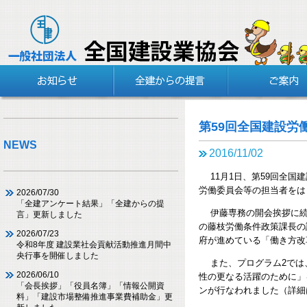
第59回全国建設労
NEWS
2016/11/02
11月1日、第59回全国
労働委員会等の担当者をは
2026/07/30
「全建アンケート結果」「全建からの提
伊藤専務の開会挨拶に続
言」更新しました
の藤枝労働条件政策課長の
2026/07/23
府が進めている「働き方改
令和8年度 建設業社会貢献活動推進月間中
央行事を開催しました
また、プログラム2では
2026/06/10
性の更なる活躍のために」
「会長挨拶」「役員名簿」「情報公開資
ンが行なわれました（詳細
料」「建設市場整備推進事業費補助金」更