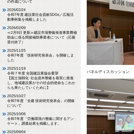
の作成について
2026/02/24
令和7年度 建設業社会貢献SDGs／広報活
動事例集を掲載しました
2026/02/09
≪2月9日 更新≫建設市場整備推進事業費補
助金に係る間接補助事業者について（応募
受付終了）
2025/11/25
令和7年度「技術研究発表会」を開催しま
した
2025/11/19
パネルディスカッション
令和７年度 全国建設業協会要望
【国土強靱化･社会資本整備を着実に推進
し、地域建設業がその社会的使命をこれか
らも果たしていくために】
2025/10/27
令和7年度「全建 技術研究発表会」の開催
について
2025/10/06
令和7年度「労働環境の整備に関するアン
ケート」調査結果を掲載します。
2025/09/04