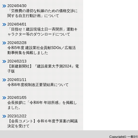
2024/04/30
「労務費の適切な転嫁のための価格交渉に
関する自主行動計画」について
2024/04/01
「目指せ！建設現場土日一斉閉所」運動キ
ャラクター等のダウンロードについて
2024/02/28
令和5年度 建設業社会貢献SDGs／広報活
動事例集を掲載しました
2024/02/13
【新建新聞社】『建設産業大予測2024』電
子版
2024/01/11
令和6年度税制改正要望結果について
2024/01/05
会長挨拶に「令和6年 年頭所感」を掲載し
ました。
2023/12/22
【会長コメント】令和６年度予算案の閣議
決定を受けて
Copyright©