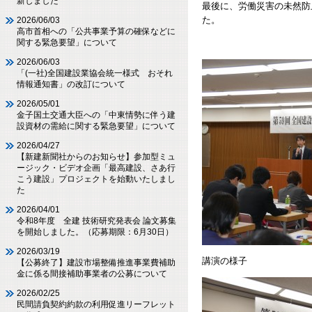
新しました
最後に、労働災害の未然防
た。
2026/06/03
高市首相への「公共事業予算の確保などに
関する緊急要望」について
2026/06/03
「(一社)全国建設業協会統一様式 おそれ
情報通知書」の改訂について
2026/05/01
金子国土交通大臣への「中東情勢に伴う建
設資材の需給に関する緊急要望」について
2026/04/27
【新建新聞社からのお知らせ】参加型ミュ
ージック・ビデオ企画「最高建設、さあ行
こう建設」プロジェクトを始動いたしまし
た
2026/04/01
令和8年度 全建 技術研究発表会 論文募集
を開始しました。（応募期限：6月30日）
2026/03/19
講演の様子
【公募終了】建設市場整備推進事業費補助
金に係る間接補助事業者の公募について
2026/02/25
民間請負契約約款の利用促進リーフレット