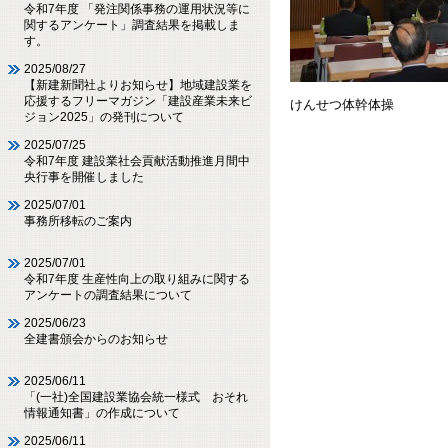
令和7年度 「発注関係事務の運用状況等に
関するアンケート」調査結果を掲載しま
す。
2025/08/27
【新建新聞社よりお知らせ】地域建設業を
応援するフリーマガジン「建設産業未来ビ
けんせつ体幹体操
ジョン2025」の発刊について
2025/07/25
令和7年度 建設業社会貢献活動推進月間中
央行事を開催しました
2025/07/01
事務所移転のご案内
2025/07/01
令和7年度 生産性向上の取り組みに関する
アンケートの調査結果について
2025/06/23
全建書頒会からのお知らせ
2025/06/11
「(一社)全国建設業協会統一様式 おそれ
情報通知書」の作成について
2025/06/11