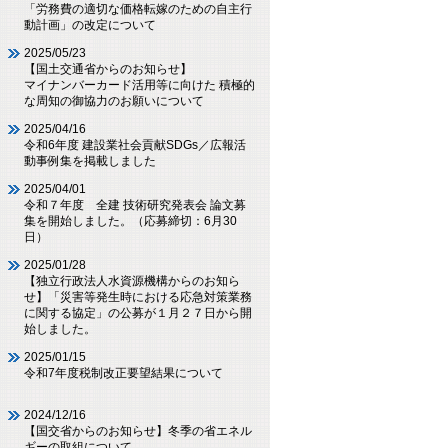
「労務費の適切な価格転嫁のための自主行
動計画」の改定について
2025/05/23
【国土交通省からのお知らせ】
マイナンバーカード活用等に向けた 積極的
な周知の御協力のお願いについて
2025/04/16
令和6年度 建設業社会貢献SDGs／広報活
動事例集を掲載しました
2025/04/01
令和７年度 全建 技術研究発表会 論文募
集を開始しました。（応募締切：6月30
日）
2025/01/28
【独立行政法人水資源機構からのお知ら
せ】「災害等発生時における応急対策業務
に関する協定」の公募が１月２７日から開
始しました。
2025/01/15
令和7年度税制改正要望結果について
2024/12/16
【国交省からのお知らせ】冬季の省エネル
ギーの取組について