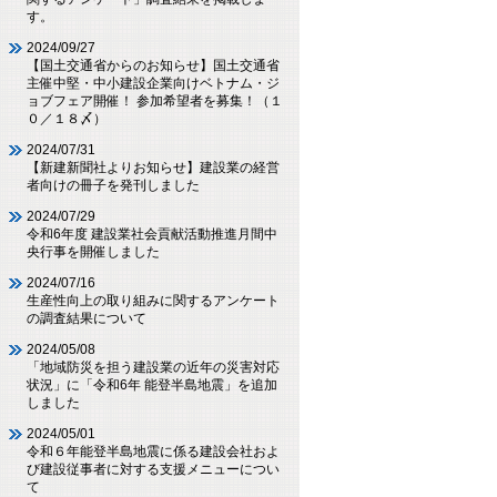
す。
2024/09/27
【国土交通省からのお知らせ】国土交通省
主催中堅・中小建設企業向けベトナム・ジ
ョブフェア開催！ 参加希望者を募集！（１
０／１８〆）
2024/07/31
【新建新聞社よりお知らせ】建設業の経営
者向けの冊子を発刊しました
2024/07/29
令和6年度 建設業社会貢献活動推進月間中
央行事を開催しました
2024/07/16
生産性向上の取り組みに関するアンケート
の調査結果について
2024/05/08
「地域防災を担う建設業の近年の災害対応
状況」に「令和6年 能登半島地震」を追加
しました
2024/05/01
令和６年能登半島地震に係る建設会社およ
び建設従事者に対する支援メニューについ
て