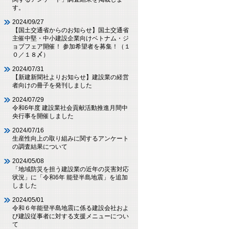
す。
2024/09/27
【国土交通省からのお知らせ】国土交通省
主催中堅・中小建設企業向けベトナム・ジ
ョブフェア開催！ 参加希望者を募集！（１
０／１８〆）
2024/07/31
【新建新聞社よりお知らせ】建設業の経営
者向けの冊子を発刊しました
2024/07/29
令和6年度 建設業社会貢献活動推進月間中
央行事を開催しました
2024/07/16
生産性向上の取り組みに関するアンケート
の調査結果について
2024/05/08
「地域防災を担う建設業の近年の災害対応
状況」に「令和6年 能登半島地震」を追加
しました
2024/05/01
令和６年能登半島地震に係る建設会社およ
び建設従事者に対する支援メニューについ
て