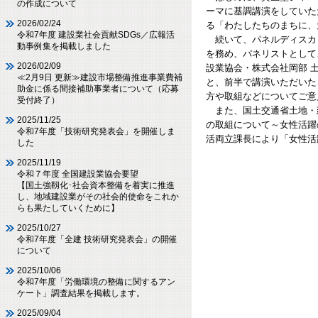
の作成について
ーマに基調講演をしていた
2026/02/24
る「わたしたちのまちに、
令和7年度 建設業社会貢献SDGs／広報活
続いて、パネルディスカッシ
動事例集を掲載しました
を務め、パネリストとして
2026/02/09
設業協会・株式会社岡部 
≪2月9日 更新≫建設市場整備推進事業費補
と、前半で講演いただいた
助金に係る間接補助事業者について（応募
方や取組などについてご意
受付終了）
また、国土交通省土地・
2025/11/25
の取組について～女性活躍
令和7年度「技術研究発表会」を開催しま
活両立課長により「女性活
した
2025/11/19
令和７年度 全国建設業協会要望
【国土強靱化･社会資本整備を着実に推進
し、地域建設業がその社会的使命をこれか
らも果たしていくために】
2025/10/27
令和7年度「全建 技術研究発表会」の開催
について
2025/10/06
令和7年度「労働環境の整備に関するアン
ケート」調査結果を掲載します。
2025/09/04