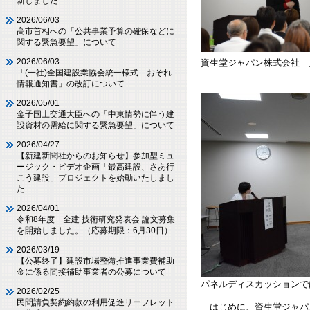
新しました
2026/06/03
高市首相への「公共事業予算の確保などに
関する緊急要望」について
2026/06/03
資生堂ジャパン株式会社
「(一社)全国建設業協会統一様式 おそれ
加和太建設株
情報通知書」の改訂について
2026/05/01
金子国土交通大臣への「中東情勢に伴う建
設資材の需給に関する緊急要望」について
2026/04/27
【新建新聞社からのお知らせ】参加型ミュ
ージック・ビデオ企画「最高建設、さあ行
こう建設」プロジェクトを始動いたしまし
た
2026/04/01
令和8年度 全建 技術研究発表会 論文募集
を開始しました。（応募期限：6月30日）
2026/03/19
【公募終了】建設市場整備推進事業費補助
金に係る間接補助事業者の公募について
パネルディスカッションで
2026/02/25
民間請負契約約款の利用促進リーフレット
はじめに、資生堂ジャパン