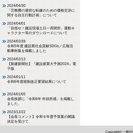
2024/04/30
「労務費の適切な転嫁のための価格交渉に
関する自主行動計画」について
2024/04/01
「目指せ！建設現場土日一斉閉所」運動キ
ャラクター等のダウンロードについて
2024/02/28
令和5年度 建設業社会貢献SDGs／広報活
動事例集を掲載しました
2024/02/13
【新建新聞社】『建設産業大予測2024』電
子版
2024/01/11
令和6年度税制改正要望結果について
2024/01/05
会長挨拶に「令和6年 年頭所感」を掲載し
ました。
2023/12/22
【会長コメント】令和６年度予算案の閣議
決定を受けて
Copyright©