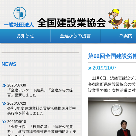
第62回全国建設労
NEWS
2019/11/07
11月6日、浜離宮建設プ
各都道府県建設業協会の労
2026/07/30
設業界で働く女性活躍に対
「全建アンケート結果」「全建からの提
言」更新しました
2026/07/23
令和8年度 建設業社会貢献活動推進月間中
央行事を開催しました
2026/06/10
「会長挨拶」「役員名簿」「情報公開資
料」「建設市場整備推進事業費補助金」更