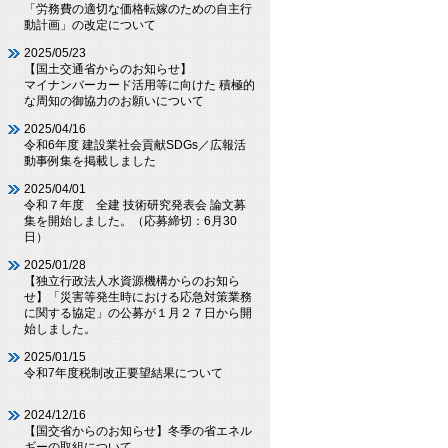
「労務費の適切な価格転嫁のための自主行
動計画」の改定について
2025/05/23
【国土交通省からのお知らせ】
マイナンバーカード活用等に向けた 積極的
な周知の御協力のお願いについて
2025/04/16
令和6年度 建設業社会貢献SDGs／広報活
動事例集を掲載しました
2025/04/01
令和７年度 全建 技術研究発表会 論文募
集を開始しました。（応募締切：6月30
日）
2025/01/28
【独立行政法人水資源機構からのお知ら
せ】「災害等発生時における応急対策業務
に関する協定」の公募が１月２７日から開
始しました。
2025/01/15
令和7年度税制改正要望結果について
2024/12/16
【国交省からのお知らせ】冬季の省エネル
ギーの取組について