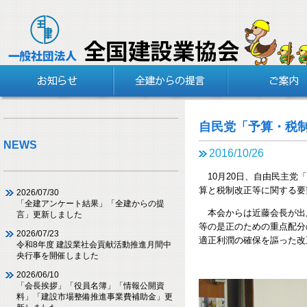
自民党「予算・税
NEWS
2016/10/26
10月20日、自由民主党
算と税制改正等に関する要
2026/07/30
「全建アンケート結果」「全建からの提
本会からは近藤会長が出席
言」更新しました
等の是正のための重点配分
2026/07/23
適正利潤の確保を謳った改
令和8年度 建設業社会貢献活動推進月間中
央行事を開催しました
2026/06/10
「会長挨拶」「役員名簿」「情報公開資
料」「建設市場整備推進事業費補助金」更