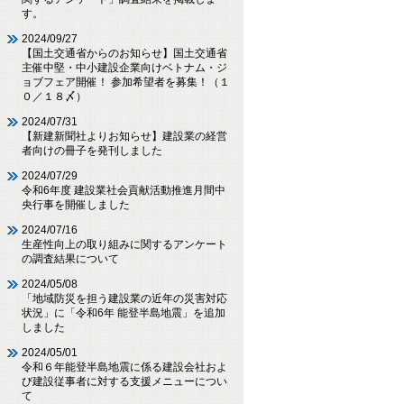
す。
2024/09/27
【国土交通省からのお知らせ】国土交通省
主催中堅・中小建設企業向けベトナム・ジ
ョブフェア開催！ 参加希望者を募集！（１
０／１８〆）
2024/07/31
【新建新聞社よりお知らせ】建設業の経営
者向けの冊子を発刊しました
2024/07/29
令和6年度 建設業社会貢献活動推進月間中
央行事を開催しました
2024/07/16
生産性向上の取り組みに関するアンケート
の調査結果について
2024/05/08
「地域防災を担う建設業の近年の災害対応
状況」に「令和6年 能登半島地震」を追加
しました
2024/05/01
令和６年能登半島地震に係る建設会社およ
び建設従事者に対する支援メニューについ
て