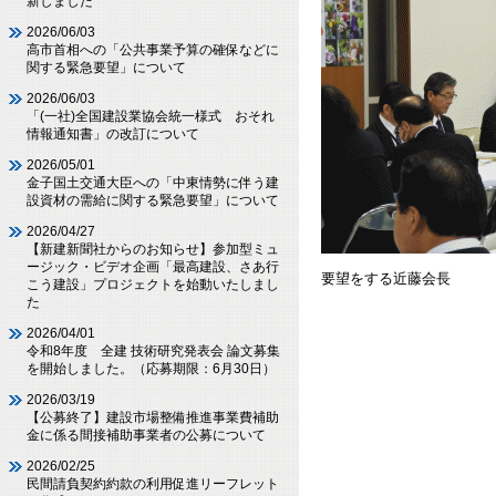
新しました
2026/06/03
高市首相への「公共事業予算の確保などに
関する緊急要望」について
2026/06/03
「(一社)全国建設業協会統一様式 おそれ
情報通知書」の改訂について
2026/05/01
金子国土交通大臣への「中東情勢に伴う建
設資材の需給に関する緊急要望」について
2026/04/27
【新建新聞社からのお知らせ】参加型ミュ
ージック・ビデオ企画「最高建設、さあ行
要望をする近藤会長
こう建設」プロジェクトを始動いたしまし
た
2026/04/01
令和8年度 全建 技術研究発表会 論文募集
を開始しました。（応募期限：6月30日）
2026/03/19
【公募終了】建設市場整備推進事業費補助
金に係る間接補助事業者の公募について
2026/02/25
民間請負契約約款の利用促進リーフレット