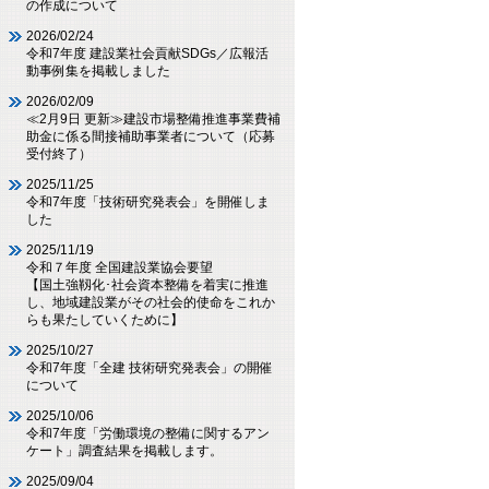
の作成について
2026/02/24
令和7年度 建設業社会貢献SDGs／広報活
動事例集を掲載しました
2026/02/09
≪2月9日 更新≫建設市場整備推進事業費補
助金に係る間接補助事業者について（応募
受付終了）
2025/11/25
令和7年度「技術研究発表会」を開催しま
した
2025/11/19
令和７年度 全国建設業協会要望
【国土強靱化･社会資本整備を着実に推進
し、地域建設業がその社会的使命をこれか
らも果たしていくために】
2025/10/27
令和7年度「全建 技術研究発表会」の開催
について
2025/10/06
令和7年度「労働環境の整備に関するアン
ケート」調査結果を掲載します。
2025/09/04