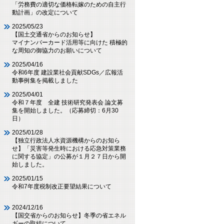
「労務費の適切な価格転嫁のための自主行
動計画」の改定について
2025/05/23
【国土交通省からのお知らせ】
マイナンバーカード活用等に向けた 積極的
な周知の御協力のお願いについて
2025/04/16
令和6年度 建設業社会貢献SDGs／広報活
動事例集を掲載しました
2025/04/01
令和７年度 全建 技術研究発表会 論文募
集を開始しました。（応募締切：6月30
日）
2025/01/28
【独立行政法人水資源機構からのお知ら
せ】「災害等発生時における応急対策業務
に関する協定」の公募が１月２７日から開
始しました。
2025/01/15
令和7年度税制改正要望結果について
2024/12/16
【国交省からのお知らせ】冬季の省エネル
ギーの取組について