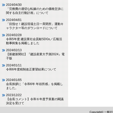
2024/04/30
「労務費の適切な転嫁のための価格交渉に
関する自主行動計画」について
2024/04/01
「目指せ！建設現場土日一斉閉所」運動キ
ャラクター等のダウンロードについて
2024/02/28
令和5年度 建設業社会貢献SDGs／広報活
動事例集を掲載しました
2024/02/13
【新建新聞社】『建設産業大予測2024』電
子版
2024/01/11
令和6年度税制改正要望結果について
2024/01/05
会長挨拶に「令和6年 年頭所感」を掲載し
ました。
2023/12/22
【会長コメント】令和６年度予算案の閣議
決定を受けて
Copyright©