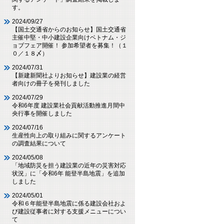
す。
2024/09/27
【国土交通省からのお知らせ】国土交通省
主催中堅・中小建設企業向けベトナム・ジ
ョブフェア開催！ 参加希望者を募集！（１
０／１８〆）
2024/07/31
【新建新聞社よりお知らせ】建設業の経営
者向けの冊子を発刊しました
2024/07/29
令和6年度 建設業社会貢献活動推進月間中
央行事を開催しました
2024/07/16
生産性向上の取り組みに関するアンケート
の調査結果について
2024/05/08
「地域防災を担う建設業の近年の災害対応
状況」に「令和6年 能登半島地震」を追加
しました
2024/05/01
令和６年能登半島地震に係る建設会社およ
び建設従事者に対する支援メニューについ
て