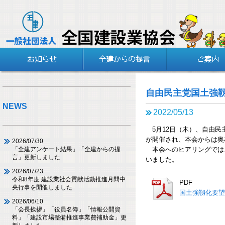
自由民主党国土強
NEWS
2022/05/13
5月12日（木）、自由民
が開催され、本会からは奥
2026/07/30
本会へのヒアリングでは
「全建アンケート結果」「全建からの提
言」更新しました
いました。
2026/07/23
令和8年度 建設業社会貢献活動推進月間中
PDF
央行事を開催しました
国土強靱化要望
2026/06/10
「会長挨拶」「役員名簿」「情報公開資
料」「建設市場整備推進事業費補助金」更