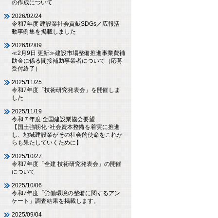
の作成について
2026/02/24
令和7年度 建設業社会貢献SDGs／広報活
動事例集を掲載しました
2026/02/09
≪2月9日 更新≫建設市場整備推進事業費補
助金に係る間接補助事業者について（応募
受付終了）
2025/11/25
令和7年度「技術研究発表会」を開催しま
した
2025/11/19
令和７年度 全国建設業協会要望
【国土強靱化･社会資本整備を着実に推進
し、地域建設業がその社会的使命をこれか
らも果たしていくために】
2025/10/27
令和7年度「全建 技術研究発表会」の開催
について
2025/10/06
令和7年度「労働環境の整備に関するアン
ケート」調査結果を掲載します。
2025/09/04