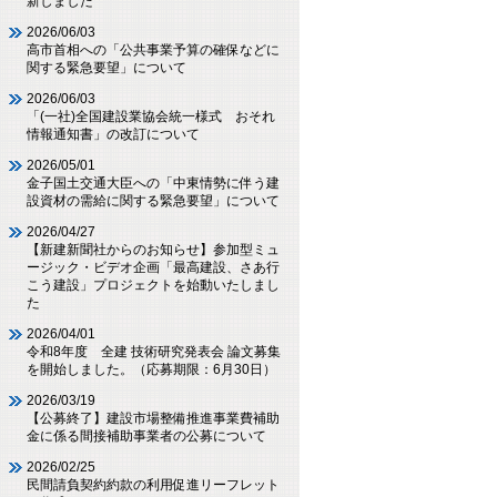
新しました
2026/06/03
高市首相への「公共事業予算の確保などに
関する緊急要望」について
2026/06/03
「(一社)全国建設業協会統一様式 おそれ
情報通知書」の改訂について
2026/05/01
金子国土交通大臣への「中東情勢に伴う建
設資材の需給に関する緊急要望」について
2026/04/27
【新建新聞社からのお知らせ】参加型ミュ
ージック・ビデオ企画「最高建設、さあ行
こう建設」プロジェクトを始動いたしまし
た
2026/04/01
令和8年度 全建 技術研究発表会 論文募集
を開始しました。（応募期限：6月30日）
2026/03/19
【公募終了】建設市場整備推進事業費補助
金に係る間接補助事業者の公募について
2026/02/25
民間請負契約約款の利用促進リーフレット