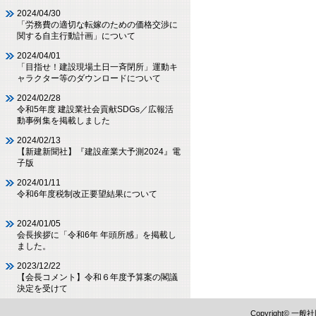
2024/04/30
「労務費の適切な転嫁のための価格交渉に
関する自主行動計画」について
2024/04/01
「目指せ！建設現場土日一斉閉所」運動キ
ャラクター等のダウンロードについて
2024/02/28
令和5年度 建設業社会貢献SDGs／広報活
動事例集を掲載しました
2024/02/13
【新建新聞社】『建設産業大予測2024』電
子版
2024/01/11
令和6年度税制改正要望結果について
2024/01/05
会長挨拶に「令和6年 年頭所感」を掲載し
ました。
2023/12/22
【会長コメント】令和６年度予算案の閣議
決定を受けて
Copyright©