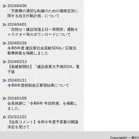
2024/04/30
「労務費の適切な転嫁のための価格交渉に
関する自主行動計画」について
2024/04/01
「目指せ！建設現場土日一斉閉所」運動キ
ャラクター等のダウンロードについて
2024/02/28
令和5年度 建設業社会貢献SDGs／広報活
動事例集を掲載しました
2024/02/13
【新建新聞社】『建設産業大予測2024』電
子版
2024/01/11
令和6年度税制改正要望結果について
2024/01/05
会長挨拶に「令和6年 年頭所感」を掲載し
ました。
2023/12/22
【会長コメント】令和６年度予算案の閣議
決定を受けて
Copyright©