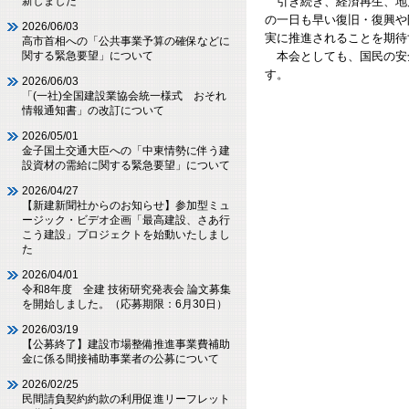
引き続き、経済再生、地
新しました
の一日も早い復旧・復興や
2026/06/03
実に推進されることを期待
高市首相への「公共事業予算の確保などに
本会としても、国民の安
関する緊急要望」について
す。
2026/06/03
「(一社)全国建設業協会統一様式 おそれ
情報通知書」の改訂について
2026/05/01
金子国土交通大臣への「中東情勢に伴う建
設資材の需給に関する緊急要望」について
2026/04/27
【新建新聞社からのお知らせ】参加型ミュ
ージック・ビデオ企画「最高建設、さあ行
こう建設」プロジェクトを始動いたしまし
た
2026/04/01
令和8年度 全建 技術研究発表会 論文募集
を開始しました。（応募期限：6月30日）
2026/03/19
【公募終了】建設市場整備推進事業費補助
金に係る間接補助事業者の公募について
2026/02/25
民間請負契約約款の利用促進リーフレット