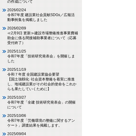
の作成について
2026/02/24
令和7年度 建設業社会貢献SDGs／広報活
動事例集を掲載しました
2026/02/09
≪2月9日 更新≫建設市場整備推進事業費補
助金に係る間接補助事業者について（応募
受付終了）
2025/11/25
令和7年度「技術研究発表会」を開催しま
した
2025/11/19
令和７年度 全国建設業協会要望
【国土強靱化･社会資本整備を着実に推進
し、地域建設業がその社会的使命をこれか
らも果たしていくために】
2025/10/27
令和7年度「全建 技術研究発表会」の開催
について
2025/10/06
令和7年度「労働環境の整備に関するアン
ケート」調査結果を掲載します。
2025/09/04