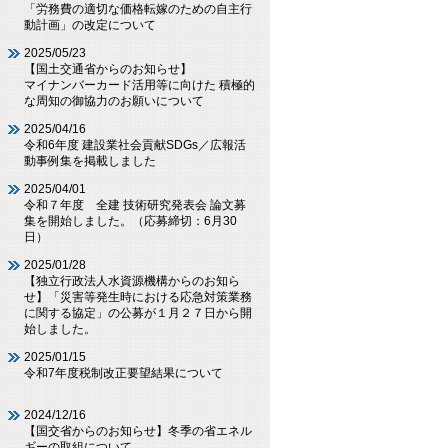
「労務費の適切な価格転嫁のための自主行
動計画」の改定について
2025/05/23
【国土交通省からのお知らせ】
マイナンバーカード活用等に向けた 積極的
な周知の御協力のお願いについて
2025/04/16
令和6年度 建設業社会貢献SDGs／広報活
動事例集を掲載しました
2025/04/01
令和７年度 全建 技術研究発表会 論文募
集を開始しました。（応募締切：6月30
日）
2025/01/28
【独立行政法人水資源機構からのお知ら
せ】「災害等発生時における応急対策業務
に関する協定」の公募が１月２７日から開
始しました。
2025/01/15
令和7年度税制改正要望結果について
2024/12/16
【国交省からのお知らせ】冬季の省エネル
ギーの取組について