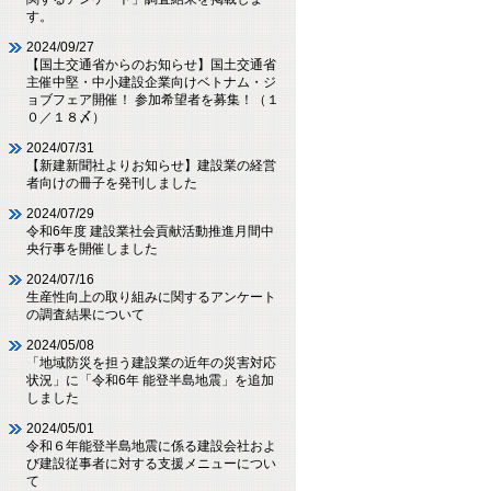
す。
2024/09/27
【国土交通省からのお知らせ】国土交通省
主催中堅・中小建設企業向けベトナム・ジ
ョブフェア開催！ 参加希望者を募集！（１
０／１８〆）
2024/07/31
【新建新聞社よりお知らせ】建設業の経営
者向けの冊子を発刊しました
2024/07/29
令和6年度 建設業社会貢献活動推進月間中
央行事を開催しました
2024/07/16
生産性向上の取り組みに関するアンケート
の調査結果について
2024/05/08
「地域防災を担う建設業の近年の災害対応
状況」に「令和6年 能登半島地震」を追加
しました
2024/05/01
令和６年能登半島地震に係る建設会社およ
び建設従事者に対する支援メニューについ
て