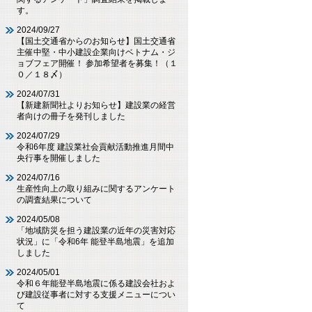
す。
2024/09/27
【国土交通省からのお知らせ】国土交通省
主催中堅・中小建設企業向けベトナム・ジ
ョブフェア開催！ 参加希望者を募集！（１
０／１８〆）
2024/07/31
【新建新聞社よりお知らせ】建設業の経営
者向けの冊子を発刊しました
2024/07/29
令和6年度 建設業社会貢献活動推進月間中
央行事を開催しました
2024/07/16
生産性向上の取り組みに関するアンケート
の調査結果について
2024/05/08
「地域防災を担う建設業の近年の災害対応
状況」に「令和6年 能登半島地震」を追加
しました
2024/05/01
令和６年能登半島地震に係る建設会社およ
び建設従事者に対する支援メニューについ
て