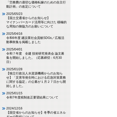
「労務費の適切な価格転嫁のための自主行
動計画」の改定について
2025/05/23
【国土交通省からのお知らせ】
マイナンバーカード活用等に向けた 積極的
な周知の御協力のお願いについて
2025/04/16
令和6年度 建設業社会貢献SDGs／広報活
動事例集を掲載しました
2025/04/01
令和７年度 全建 技術研究発表会 論文募
集を開始しました。（応募締切：6月30
日）
2025/01/28
【独立行政法人水資源機構からのお知ら
せ】「災害等発生時における応急対策業務
に関する協定」の公募が１月２７日から開
始しました。
2025/01/15
令和7年度税制改正要望結果について
2024/12/16
【国交省からのお知らせ】冬季の省エネル
ギーの取組について