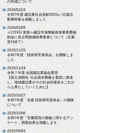
の作成について
2026/02/24
令和7年度 建設業社会貢献SDGs／広報活
動事例集を掲載しました
2026/02/09
≪2月9日 更新≫建設市場整備推進事業費補
助金に係る間接補助事業者について（応募
受付終了）
2025/11/25
令和7年度「技術研究発表会」を開催しま
した
2025/11/19
令和７年度 全国建設業協会要望
【国土強靱化･社会資本整備を着実に推進
し、地域建設業がその社会的使命をこれか
らも果たしていくために】
2025/10/27
令和7年度「全建 技術研究発表会」の開催
について
2025/10/06
令和7年度「労働環境の整備に関するアン
ケート」調査結果を掲載します。
2025/09/04