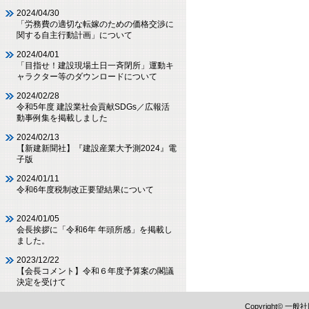
2024/04/30
「労務費の適切な転嫁のための価格交渉に
関する自主行動計画」について
2024/04/01
「目指せ！建設現場土日一斉閉所」運動キ
ャラクター等のダウンロードについて
2024/02/28
令和5年度 建設業社会貢献SDGs／広報活
動事例集を掲載しました
2024/02/13
【新建新聞社】『建設産業大予測2024』電
子版
2024/01/11
令和6年度税制改正要望結果について
2024/01/05
会長挨拶に「令和6年 年頭所感」を掲載し
ました。
2023/12/22
【会長コメント】令和６年度予算案の閣議
決定を受けて
Copyright©