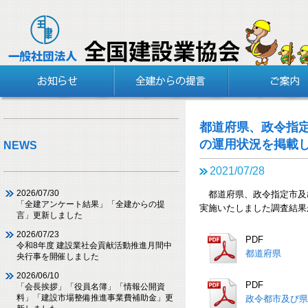
都道府県、政令指
の運用状況を掲載
NEWS
2021/07/28
2026/07/30
都道府県、政令指定市及び
「全建アンケート結果」「全建からの提
実施いたしました調査結果
言」更新しました
2026/07/23
PDF
令和8年度 建設業社会貢献活動推進月間中
都道府県
央行事を開催しました
2026/06/10
PDF
「会長挨拶」「役員名簿」「情報公開資
料」「建設市場整備推進事業費補助金」更
政令都市及び県