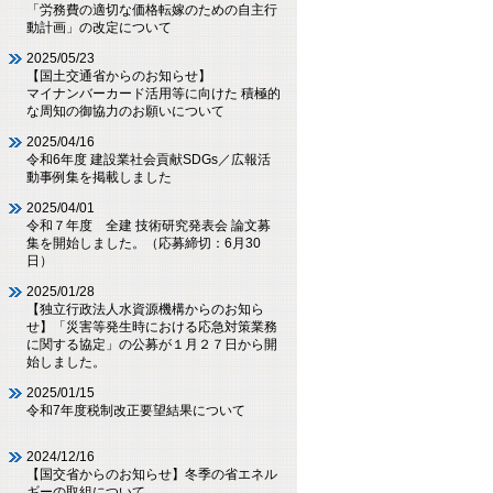
「労務費の適切な価格転嫁のための自主行
動計画」の改定について
2025/05/23
【国土交通省からのお知らせ】
マイナンバーカード活用等に向けた 積極的
な周知の御協力のお願いについて
2025/04/16
令和6年度 建設業社会貢献SDGs／広報活
動事例集を掲載しました
2025/04/01
令和７年度 全建 技術研究発表会 論文募
集を開始しました。（応募締切：6月30
日）
2025/01/28
【独立行政法人水資源機構からのお知ら
せ】「災害等発生時における応急対策業務
に関する協定」の公募が１月２７日から開
始しました。
2025/01/15
令和7年度税制改正要望結果について
2024/12/16
【国交省からのお知らせ】冬季の省エネル
ギーの取組について