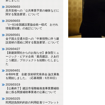
新しました
2026/06/03
高市首相への「公共事業予算の確保などに
関する緊急要望」について
2026/06/03
「(一社)全国建設業協会統一様式 おそれ
情報通知書」の改訂について
2026/05/01
金子国土交通大臣への「中東情勢に伴う建
設資材の需給に関する緊急要望」について
2026/04/27
【新建新聞社からのお知らせ】参加型ミュ
ージック・ビデオ企画「最高建設、さあ行
こう建設」プロジェクトを始動いたしまし
た
2026/04/01
令和8年度 全建 技術研究発表会 論文募集
を開始しました。（応募期限：6月30日）
2026/03/19
【公募終了】建設市場整備推進事業費補助
金に係る間接補助事業者の公募について
2026/02/25
民間請負契約約款の利用促進リーフレット