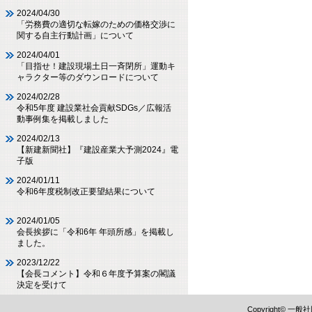
2024/04/30
「労務費の適切な転嫁のための価格交渉に
関する自主行動計画」について
2024/04/01
「目指せ！建設現場土日一斉閉所」運動キ
ャラクター等のダウンロードについて
2024/02/28
令和5年度 建設業社会貢献SDGs／広報活
動事例集を掲載しました
2024/02/13
【新建新聞社】『建設産業大予測2024』電
子版
2024/01/11
令和6年度税制改正要望結果について
2024/01/05
会長挨拶に「令和6年 年頭所感」を掲載し
ました。
2023/12/22
【会長コメント】令和６年度予算案の閣議
決定を受けて
Copyright©