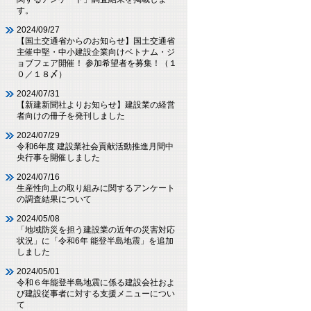
す。
2024/09/27
【国土交通省からのお知らせ】国土交通省
主催中堅・中小建設企業向けベトナム・ジ
ョブフェア開催！ 参加希望者を募集！（１
０／１８〆）
2024/07/31
【新建新聞社よりお知らせ】建設業の経営
者向けの冊子を発刊しました
2024/07/29
令和6年度 建設業社会貢献活動推進月間中
央行事を開催しました
2024/07/16
生産性向上の取り組みに関するアンケート
の調査結果について
2024/05/08
「地域防災を担う建設業の近年の災害対応
状況」に「令和6年 能登半島地震」を追加
しました
2024/05/01
令和６年能登半島地震に係る建設会社およ
び建設従事者に対する支援メニューについ
て