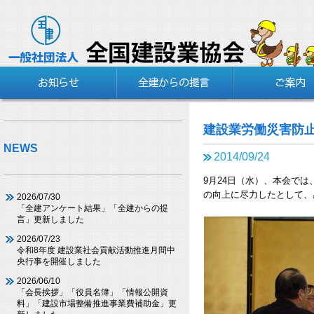
建設業労働災害防
NEWS
2014/09/24
9月24日（水）、本会で
の向上に尽力したとして、
2026/07/30
「全建アンケート結果」「全建からの提
言」更新しました
2026/07/23
令和8年度 建設業社会貢献活動推進月間中
央行事を開催しました
2026/06/10
「会長挨拶」「役員名簿」「情報公開資
料」「建設市場整備推進事業費補助金」更