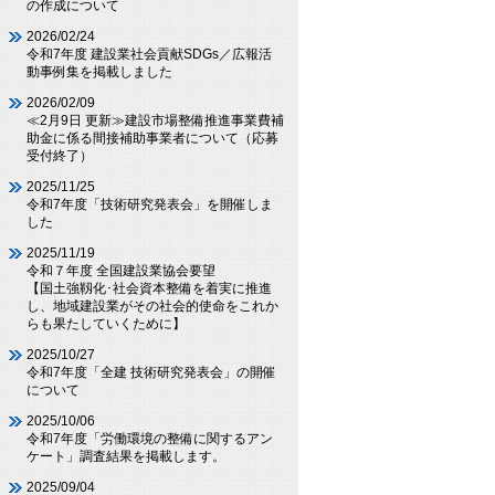
の作成について
2026/02/24
令和7年度 建設業社会貢献SDGs／広報活
動事例集を掲載しました
2026/02/09
≪2月9日 更新≫建設市場整備推進事業費補
助金に係る間接補助事業者について（応募
受付終了）
2025/11/25
令和7年度「技術研究発表会」を開催しま
した
2025/11/19
令和７年度 全国建設業協会要望
【国土強靱化･社会資本整備を着実に推進
し、地域建設業がその社会的使命をこれか
らも果たしていくために】
2025/10/27
令和7年度「全建 技術研究発表会」の開催
について
2025/10/06
令和7年度「労働環境の整備に関するアン
ケート」調査結果を掲載します。
2025/09/04