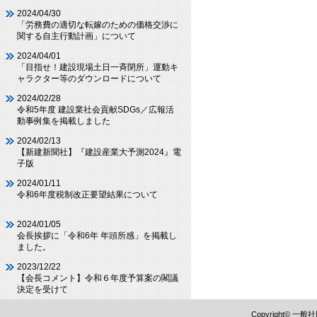
2024/04/30
「労務費の適切な転嫁のための価格交渉に
関する自主行動計画」について
2024/04/01
「目指せ！建設現場土日一斉閉所」運動キ
ャラクター等のダウンロードについて
2024/02/28
令和5年度 建設業社会貢献SDGs／広報活
動事例集を掲載しました
2024/02/13
【新建新聞社】『建設産業大予測2024』電
子版
2024/01/11
令和6年度税制改正要望結果について
2024/01/05
会長挨拶に「令和6年 年頭所感」を掲載し
ました。
2023/12/22
【会長コメント】令和６年度予算案の閣議
決定を受けて
Copyright©