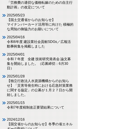
「労務費の適切な価格転嫁のための自主行
動計画」の改定について
2025/05/23
【国土交通省からのお知らせ】
マイナンバーカード活用等に向けた 積極的
な周知の御協力のお願いについて
2025/04/16
令和6年度 建設業社会貢献SDGs／広報活
動事例集を掲載しました
2025/04/01
令和７年度 全建 技術研究発表会 論文募
集を開始しました。（応募締切：6月30
日）
2025/01/28
【独立行政法人水資源機構からのお知ら
せ】「災害等発生時における応急対策業務
に関する協定」の公募が１月２７日から開
始しました。
2025/01/15
令和7年度税制改正要望結果について
2024/12/16
【国交省からのお知らせ】冬季の省エネル
ギーの取組について