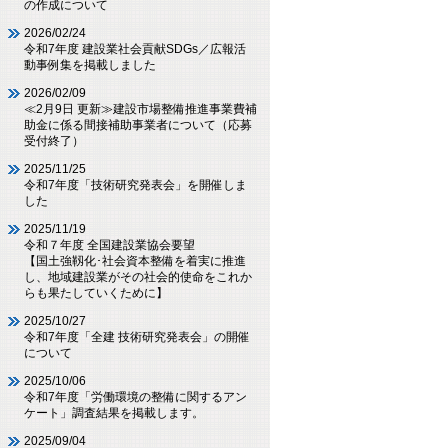
の作成について
2026/02/24
令和7年度 建設業社会貢献SDGs／広報活
動事例集を掲載しました
2026/02/09
≪2月9日 更新≫建設市場整備推進事業費補
助金に係る間接補助事業者について（応募
受付終了）
2025/11/25
令和7年度「技術研究発表会」を開催しま
した
2025/11/19
令和７年度 全国建設業協会要望
【国土強靱化･社会資本整備を着実に推進
し、地域建設業がその社会的使命をこれか
らも果たしていくために】
2025/10/27
令和7年度「全建 技術研究発表会」の開催
について
2025/10/06
令和7年度「労働環境の整備に関するアン
ケート」調査結果を掲載します。
2025/09/04