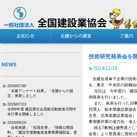
技術研究発表会を
NEWS
2014/11/18
全建会員傘下企業の技術
を、東京・中央区の鉄鋼会
2026/07/30
当日は、今年度の「建設工
「全建アンケート結果」「全建からの提
言」更新しました
例発表を行いました。
また、発表を行った10事
2026/07/23
代理人、栃木県建設業協会
令和8年度 建設業社会貢献活動推進月間中
央行事を開催しました
次長、北海道建設業協会）
事測量作業の省力化・省人
2026/06/10
残る7事例は優秀賞とし
「会長挨拶」「役員名簿」「情報公開資
料」「建設市場整備推進事業費補助金」更
会長）より受賞者に賞状が