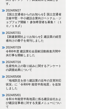
す。
2024/09/27
【国土交通省からのお知らせ】国土交通省
主催中堅・中小建設企業向けベトナム・ジ
ョブフェア開催！ 参加希望者を募集！（１
０／１８〆）
2024/07/31
【新建新聞社よりお知らせ】建設業の経営
者向けの冊子を発刊しました
2024/07/29
令和6年度 建設業社会貢献活動推進月間中
央行事を開催しました
2024/07/16
生産性向上の取り組みに関するアンケート
の調査結果について
2024/05/08
「地域防災を担う建設業の近年の災害対応
状況」に「令和6年 能登半島地震」を追加
しました
2024/05/01
令和６年能登半島地震に係る建設会社およ
び建設従事者に対する支援メニューについ
て