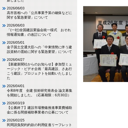
新しました
2026/06/03
高市首相への「公共事業予算の確保などに
関する緊急要望」について
2026/06/03
「(一社)全国建設業協会統一様式 おそれ
情報通知書」の改訂について
2026/05/01
金子国土交通大臣への「中東情勢に伴う建
設資材の需給に関する緊急要望」について
2026/04/27
【新建新聞社からのお知らせ】参加型ミュ
ージック・ビデオ企画「最高建設、さあ行
こう建設」プロジェクトを始動いたしまし
た
2026/04/01
令和8年度 全建 技術研究発表会 論文募集
を開始しました。（応募期限：6月30日）
2026/03/19
【公募終了】建設市場整備推進事業費補助
金に係る間接補助事業者の公募について
2026/02/25
民間請負契約約款の利用促進リーフレット