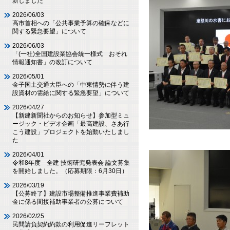
新しました
2026/06/03
高市首相への「公共事業予算の確保などに
関する緊急要望」について
2026/06/03
「(一社)全国建設業協会統一様式 おそれ
情報通知書」の改訂について
2026/05/01
金子国土交通大臣への「中東情勢に伴う建
設資材の需給に関する緊急要望」について
2026/04/27
【新建新聞社からのお知らせ】参加型ミュ
ージック・ビデオ企画「最高建設、さあ行
こう建設」プロジェクトを始動いたしまし
感
た
2026/04/01
令和8年度 全建 技術研究発表会 論文募集
を開始しました。（応募期限：6月30日）
2026/03/19
【公募終了】建設市場整備推進事業費補助
金に係る間接補助事業者の公募について
2026/02/25
民間請負契約約款の利用促進リーフレット