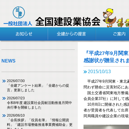
『平成27年9月関
感謝状が贈呈され
NEWS
2015/10/13
2026/07/30
平成27年9月関東・東北
「全建アンケート結果」「全建からの提
問わず懸命に災害対応にあ
言」更新しました
国土交通省関東地方整備局
2026/07/23
会員企業37社）に対して
令和8年度 建設業社会貢献活動推進月間中
10月8日に開催された感
央行事を開催しました
者が受賞者を代表して出席
2026/06/10
同局職員や建設企業の現場
「会長挨拶」「役員名簿」「情報公開資
料」「建設市場整備推進事業費補助金」更