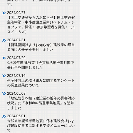
す。
2024/09/27
【国土交通省からのお知らせ】国土交通省
主催中堅・中小建設企業向けベトナム・ジ
ョブフェア開催！ 参加希望者を募集！（１
０／１８〆）
2024/07/31
【新建新聞社よりお知らせ】建設業の経営
者向けの冊子を発刊しました
2024/07/29
令和6年度 建設業社会貢献活動推進月間中
央行事を開催しました
2024/07/16
生産性向上の取り組みに関するアンケート
の調査結果について
2024/05/08
「地域防災を担う建設業の近年の災害対応
状況」に「令和6年 能登半島地震」を追加
しました
2024/05/01
令和６年能登半島地震に係る建設会社およ
び建設従事者に対する支援メニューについ
て