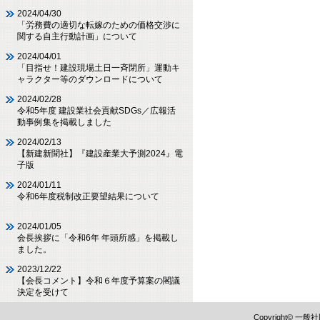
2024/04/30
「労務費の適切な転嫁のための価格交渉に
関する自主行動計画」について
2024/04/01
「目指せ！建設現場土日一斉閉所」運動キ
ャラクター等のダウンロードについて
2024/02/28
令和5年度 建設業社会貢献SDGs／広報活
動事例集を掲載しました
2024/02/13
【新建新聞社】『建設産業大予測2024』電
子版
2024/01/11
令和6年度税制改正要望結果について
2024/01/05
会長挨拶に「令和6年 年頭所感」を掲載し
ました。
2023/12/22
【会長コメント】令和６年度予算案の閣議
決定を受けて
Copyright©