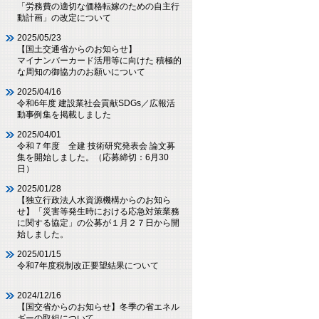
「労務費の適切な価格転嫁のための自主行
動計画」の改定について
2025/05/23
【国土交通省からのお知らせ】
マイナンバーカード活用等に向けた 積極的
な周知の御協力のお願いについて
2025/04/16
令和6年度 建設業社会貢献SDGs／広報活
動事例集を掲載しました
2025/04/01
令和７年度 全建 技術研究発表会 論文募
集を開始しました。（応募締切：6月30
日）
2025/01/28
【独立行政法人水資源機構からのお知ら
せ】「災害等発生時における応急対策業務
に関する協定」の公募が１月２７日から開
始しました。
2025/01/15
令和7年度税制改正要望結果について
2024/12/16
【国交省からのお知らせ】冬季の省エネル
ギーの取組について