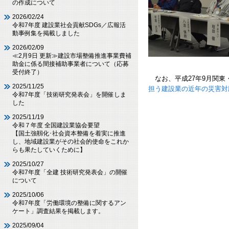
の作成について
2026/02/24
令和7年度 建設業社会貢献SDGs／広報活
動事例集を掲載しました
2026/02/09
≪2月9日 更新≫建設市場整備推進事業費補
応急復旧
助金に係る間接補助事業者について（応募
受付終了）
なお、平成27年9月関東
2025/11/25
担う建設業の近年の災害対
令和7年度「技術研究発表会」を開催しま
した
2025/11/19
令和７年度 全国建設業協会要望
【国土強靱化･社会資本整備を着実に推進
し、地域建設業がその社会的使命をこれか
らも果たしていくために】
2025/10/27
令和7年度「全建 技術研究発表会」の開催
について
2025/10/06
令和7年度「労働環境の整備に関するアン
ケート」調査結果を掲載します。
2025/09/04